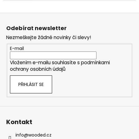
Z
á
Odebírat newsletter
p
Nezmeškejte žádné novinky či slevy!
a
t
E-mail
í
Vložením e-mailu souhlasíte s
podmínkami
ochrany osobních údajů
PŘIHLÁSIT SE
Kontakt
info
@
wooded.cz