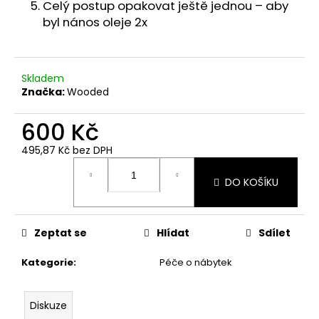
č
Celý postup opakovat ještě jednou – aby
u
byl nános oleje 2x
j
e
m
e
Skladem
Značka:
Wooded
600 Kč
495,87 Kč bez DPH
Měrná
cena:
DO KOŠÍKU
Zeptat se
Hlídat
Sdílet
Kategorie
:
Péče o nábytek
Diskuze