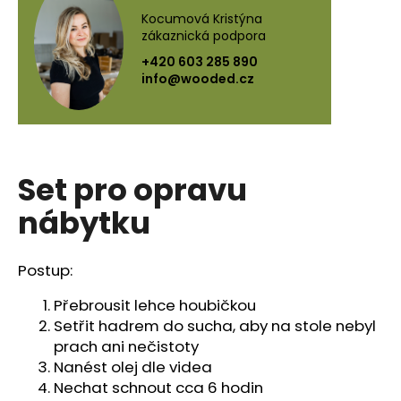
a
Kocumová Kristýna
zákaznická podpora
j
+420 603 285 890
í
info@wooded.cz
t
?
Set pro opravu
HLEDAT
nábytku
Postup:
D
o
Přebrousit lehce houbičkou
p
Setřit hadrem do sucha, aby na stole nebyl
o
prach ani nečistoty
r
Nanést olej dle videa
u
Nechat schnout cca 6 hodin