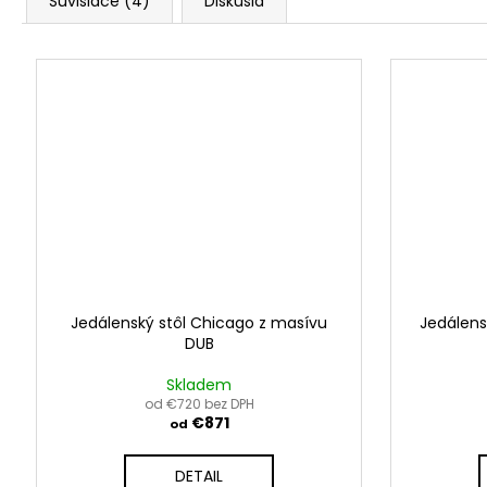
Súvisiace (4)
Diskusia
Jedálenský stôl Chicago z masívu
Jedálens
DUB
Skladem
od €720 bez DPH
€871
od
DETAIL