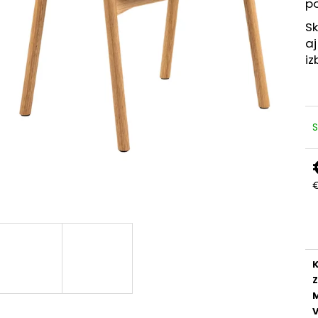
po
Sk
aj
iz
€
J
c
K
M
V