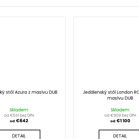
ký stôl Azura z masívu DUB
Jedálenský stôl London R
masívu DUB
Skladem
Skladem
od €531 bez DPH
od €909 bez DPH
€642
€1 100
od
od
DETAIL
DETAIL