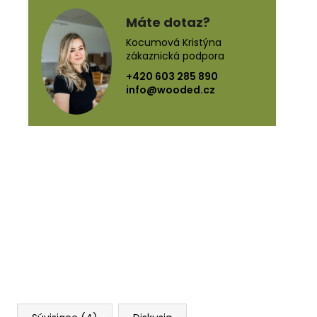
Máte dotaz?
Kocumová Kristýna
zákaznická podpora
+420 603 285 890
info@wooded.cz