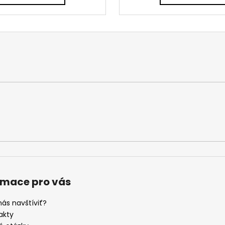
rmace pro vás
nás navštíviť?
akty