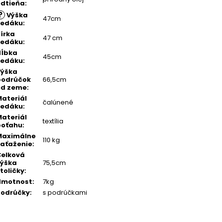
dtieňa
:
?
Výška
47cm
sedáku
:
írka
47 cm
sedáku
:
Hĺbka
45cm
sedáku
:
Výška
podrúčok
66,5cm
od zeme
:
ateriál
čalúnené
sedáku
:
ateriál
textília
poťahu
:
Maximálne
110 kg
aťaženie
:
elková
výška
75,5cm
toličky
:
Hmotnost
:
7kg
Podrúčky
:
s podrúčkami