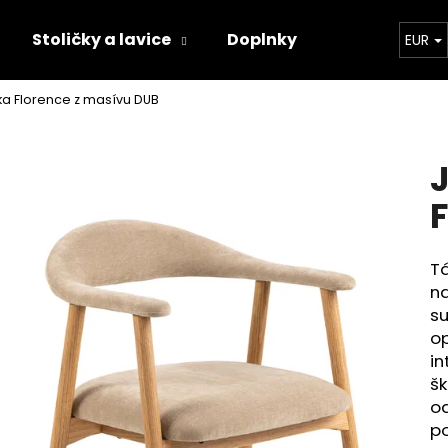
Stoličky a lavice
Doplnky
Konfigurát
EUR
ka Florence z masívu DUB
Čo potrebujete nájsť?
HĽADAŤ
Tá
Odporúčame
na
su
op
in
šk
od
po