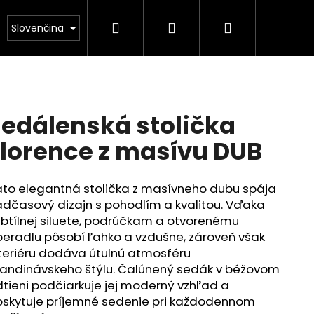
Hľadať
Prihlásenie
Nákupný
or
Zákazková výroba
Odstíny
Recenzie
Slovenčina
košík
Jedálenská stolička
Florence z masívu DUB
to elegantná stolička z masívneho dubu spája
dčasový dizajn s pohodlím a kvalitou. Vďaka
btílnej siluete, podrúčkam a otvorenému
eradlu pôsobí ľahko a vzdušne, zároveň však
teriéru dodáva útulnú atmosféru
andinávskeho štýlu. Čalúnený sedák v béžovom
tieni podčiarkuje jej moderný vzhľad a
skytuje príjemné sedenie pri každodennom