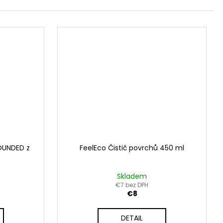
OUNDED z
FeelEco Čistič povrchů 450 ml
Skladem
€7 bez DPH
€8
DETAIL