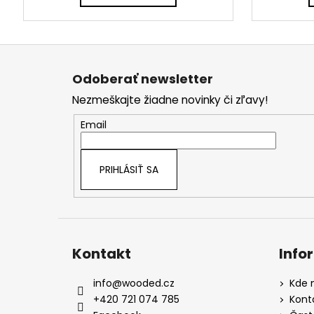
Z
á
Odoberať newsletter
p
Nezmeškajte žiadne novinky či zľavy!
ä
t
Email
i
e
PRIHLÁSIŤ SA
Kontakt
Info
info
@
wooded.cz
Kde 
+420 721 074 785
Kont