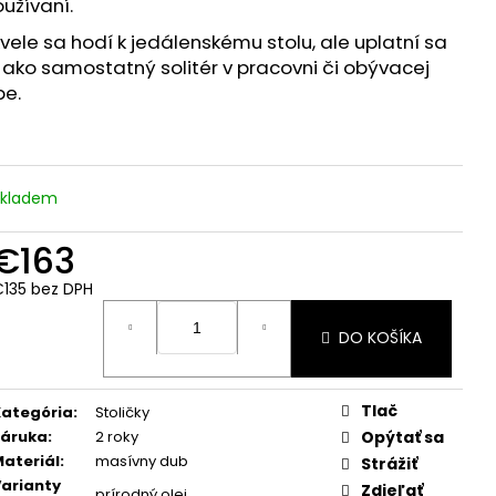
užívaní.
vele sa hodí k jedálenskému stolu, ale uplatní sa
 ako samostatný solitér v pracovni či obývacej
be.
Skladem
€163
135 bez DPH
ednotková
ena:
DO KOŠÍKA
Tlač
ategória
:
Stoličky
Záruka
:
2 roky
Opýtať sa
ateriál
:
masívny dub
Strážiť
arianty
Zdieľať
prírodný olej