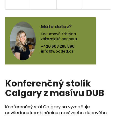
á
j
s
ť
Máte dotaz?
?
Kocumová Kristýna
zákaznická podpora
+420 603 285 890
info@wooded.cz
HĽADAŤ
Konferenčný stolík
O
d
Calgary z masívu DUB
p
o
r
Konferenčný stôl Calgary sa vyznačuje
ú
nevšednou kombináciou masívneho dubového