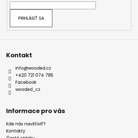
i
e
PRIHLÁSIŤ SA
Kontakt
info
@
wooded.cz
+420 721 074 785
Facebook
wooded_cz
Informace pro vás
Kde nás navštíviť?
Kontakty