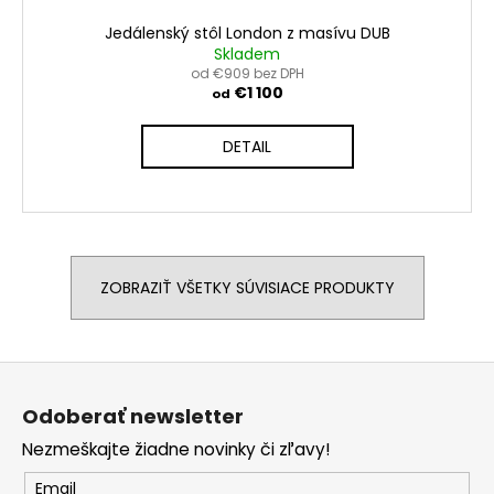
Jedálenský stôl London z masívu DUB
Skladem
od €909 bez DPH
€1 100
od
DETAIL
ZOBRAZIŤ VŠETKY SÚVISIACE PRODUKTY
Z
á
Odoberať newsletter
p
Nezmeškajte žiadne novinky či zľavy!
ä
t
Email