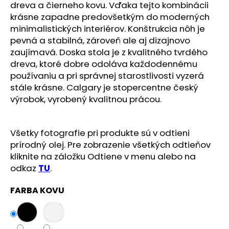
č
dreva a čierneho kovu. Vďaka tejto kombinácii
a
krásne zapadne predovšetkým do moderných
m
minimalistických interiérov. Konštrukcia nôh je
e
pevná a stabilná, zároveň ale aj dizajnovo
zaujímavá. Doska stola je z kvalitného tvrdého
dreva, ktoré dobre odoláva každodennému
používaniu a pri správnej starostlivosti vyzerá
stále krásne. Calgary je stopercentne český
výrobok, vyrobený kvalitnou prácou.
Všetky fotografie pri produkte sú v odtieni
prírodný olej. Pre zobrazenie všetkých odtieňov
kliknite na záložku Odtiene v menu alebo na
odkaz
TU
.
FARBA KOVU