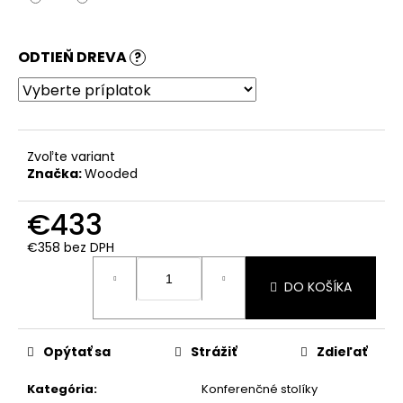
ODTIEŇ DREVA
?
Zvoľte variant
Značka:
Wooded
€433
€358
bez DPH
Jednotková
cena:
DO KOŠÍKA
Opýtať sa
Strážiť
Zdieľať
Kategória
:
Konferenčné stolíky