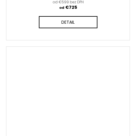
od €599 bez DPH
€725
od
DETAIL