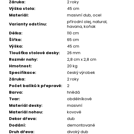
Záruka
:
2 roky
Výška stola
:
45 cm
Materiál
:
masivní dub, ocel
přírodní olej, natural,
Varianty odstínu
:
havana, koňak
Délka
:
110 cm
Šířka
:
65 cm
Výška
:
45 cm
Tloušťka stolové desky
:
26 mm
Rozměr nohy
:
2,8 cm x 2,8 cm
Hmotnost
:
20 kg
Specifikace
:
český výrobek
Záruka
:
2 roky
Počet balíků k přepravě
:
2
Barva
:
hnědá
Tvar
:
obdélníkové
Materiál desky
:
masivní
Materiál nohou
:
kovové
Dekor dřeva
:
dub
Dodání
:
demontované
Druh dřeva
:
divoký dub