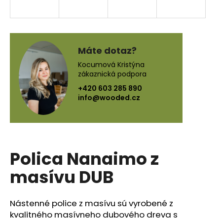
á
j
s
ť
Máte dotaz?
?
Kocumová Kristýna
zákaznická podpora
+420 603 285 890
info@wooded.cz
HĽADAŤ
Polica Nanaimo z
O
d
masívu DUB
p
o
r
Nástenné police z masívu sú vyrobené z
ú
kvalitného masívneho dubového dreva s