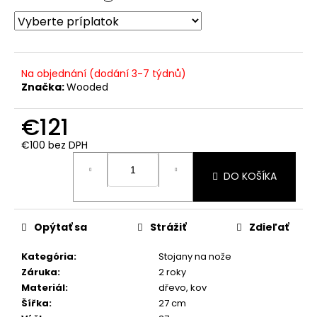
Na objednání (dodání 3-7 týdnů)
Značka:
Wooded
€121
€100
bez DPH
Jednotková
cena:
DO KOŠÍKA
Opýtať sa
Strážiť
Zdieľať
Kategória
:
Stojany na nože
Záruka
:
2 roky
Materiál
:
dřevo, kov
Šířka
:
27 cm