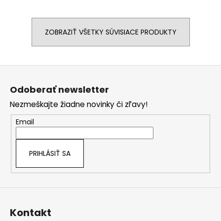
ZOBRAZIŤ VŠETKY SÚVISIACE PRODUKTY
Z
á
Odoberať newsletter
p
Nezmeškajte žiadne novinky či zľavy!
ä
t
Email
i
e
PRIHLÁSIŤ SA
Kontakt