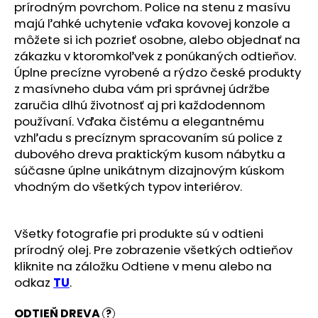
č
prírodným povrchom. Police na stenu z masívu
a
majú ľahké uchytenie vďaka kovovej konzole a
m
môžete si ich pozrieť osobne, alebo objednať na
e
zákazku v ktoromkoľvek z ponúkaných odtieňov.
Úplne precízne vyrobené a rýdzo české produkty
z masívneho duba vám pri správnej údržbe
zaručia dlhú životnosť aj pri každodennom
používaní. Vďaka čistému a elegantnému
vzhľadu s precíznym spracovaním sú police z
dubového dreva praktickým kusom nábytku a
súčasne úplne unikátnym dizajnovým kúskom
vhodným do všetkých typov interiérov.
Všetky fotografie pri produkte sú v odtieni
prírodný olej. Pre zobrazenie všetkých odtieňov
kliknite na záložku Odtiene v menu alebo na
odkaz
TU
.
ODTIEŇ DREVA
?