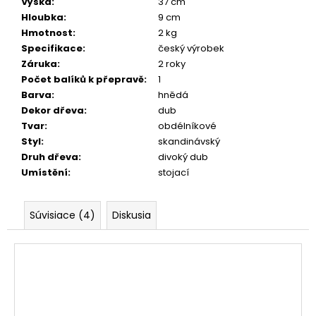
Výška
:
37 cm
Hloubka
:
9 cm
Hmotnost
:
2 kg
Specifikace
:
český výrobek
Záruka
:
2 roky
Počet balíků k přepravě
:
1
Barva
:
hnědá
Dekor dřeva
:
dub
Tvar
:
obdélníkové
Styl
:
skandinávský
Druh dřeva
:
divoký dub
Umístění
:
stojací
Súvisiace (4)
Diskusia