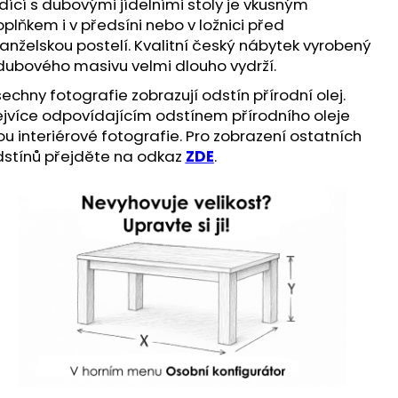
dící s dubovými jídelními stoly je vkusným
plňkem i v předsíni nebo v ložnici před
nželskou postelí. Kvalitní český nábytek vyrobený
dubového masivu velmi dlouho vydrží.
echny fotografie zobrazují odstín přírodní olej.
jvíce odpovídajícím odstínem přírodního oleje
ou interiérové fotografie. Pro zobrazení ostatních
stínů přejděte na odkaz
ZDE
.