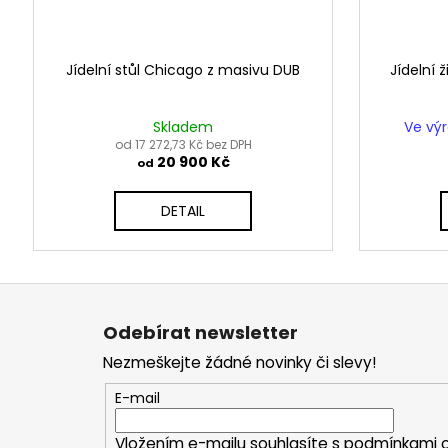
Jídelní stůl Chicago z masivu DUB
Jídelní 
Skladem
Ve vý
od 17 272,73 Kč bez DPH
20 900 Kč
od
DETAIL
Z
á
Odebírat newsletter
p
Nezmeškejte žádné novinky či slevy!
a
t
E-mail
í
Vložením e-mailu souhlasíte s
podmínkami o