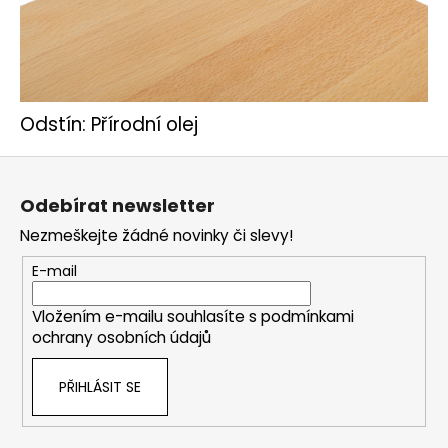
Odstín: Přírodní olej
Z
á
Odebírat newsletter
p
Nezmeškejte žádné novinky či slevy!
a
t
E-mail
í
Vložením e-mailu souhlasíte s
podmínkami
ochrany osobních údajů
PŘIHLÁSIT SE