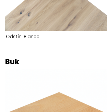
č
u
j
e
m
e
Odstín: Bianco
Buk