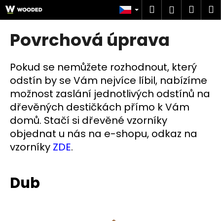
K
Přejít
Hledat
Náku
M
Přihlášen
na
o
obsah
Zpět
Zpět
košík
š
Povrchová úprava
í
C
k
o
Pokud se nemůžete rozhodnout, který
p
odstín by se Vám nejvíce líbil, nabízíme
o
možnost zaslání jednotlivých odstínů na
t
dřevěných destičkách přímo k Vám
ř
domů. Stačí si dřevěné vzorníky
e
objednat u nás na e-shopu, odkaz na
b
vzorníky
ZDE
.
u
j
Dub
e
t
e
n