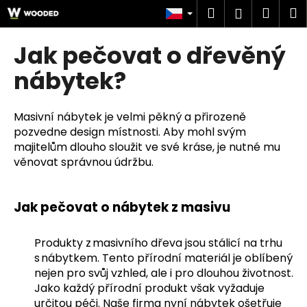
K
Přejít
Hledat
Náku
M
Přihlášen
na
o
obsah
Zpět
Zpět
košík
š
Jak pečovat o dřevěný
í
C
nábytek?
k
o
p
Masivní nábytek je velmi pěkný a přirozeně
o
pozvedne design místnosti. Aby mohl svým
t
majitelům dlouho sloužit ve své kráse, je nutné mu
ř
věnovat správnou údržbu.
e
b
Jak pečovat o nábytek z masivu
u
j
Produkty z masivního dřeva jsou stálicí na trhu
e
s nábytkem. Tento přírodní materiál je oblíbený
t
nejen pro svůj vzhled, ale i pro dlouhou životnost.
e
Jako každý přírodní produkt však vyžaduje
určitou péči. Naše firma nyní nábytek ošetřuje
n