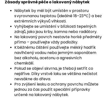
č
Zásady správné péče o lakovaný nábytek
u
Nábytek by měl být umístěn v prostoru
j
s vyrovnanou teplotou (ideálně 18–23 °C) a bez
e
extrémních výkyvů vlhkosti.
m
Vyhýbejte se umístění v blízkosti tepelných
e
zdrojů, jako jsou krby, kamna nebo radiátory.
Na lakovaný povrch nestavte horké předměty
přímo – používejte vždy podložky.
K běžnému čištění používejte měkký hadřík
navlhčený vodou nebo jemným saponátem
bez alkoholu, acetonu a agresivních
chemikálií.
Pokud se objeví skvrna, je třeba ji setřít co
nejdříve. Díky vrstvě laku se většina nečistot
nevsákne do dřeva.
Pro zvýšení lesku a ochrany povrchu můžete
jednou za čas použít speciální přípravky
určené na lakovaný nábytek.