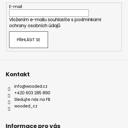
t
E-mail
í
Vložením e-mailu souhlasíte s
podmínkami
ochrany osobních údajů
PŘIHLÁSIT SE
Kontakt
info
@
wooded.cz
+420 603 285 890
Sledujte nás na FB
wooded_cz
Informace pro vás