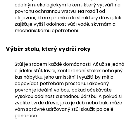
odolným, ekologickým lakem, který vytváří na
a
povrchu ochrannou vrstvu. Na rozdíl od
j
olejování, které proniká do struktury dřeva, lak
í
zajišťuje vyšší odolnost vůči vodě, skvrnám a
t
mechanickému opotřebení.
?
Výběr stolu, který vydrží roky
Stůl je srdcem každé domácnosti. Ať už se jedná
HLEDAT
o jídelní stůl, lavici, konferenční stolek nebo jiný
kus nábytku, jeho umístění i využití by mělo
odpovídat potřebám prostoru. Lakovaný
povrch je ideální volbou, pokud očekáváte
D
vysokou odolnost a snadnou údržbu. A pokud si
o
zvolíte tvrdé dřevo, jako je dub nebo buk, může
p
vám správně udržovaný stůl sloužit po celé
o
generace.
r
u