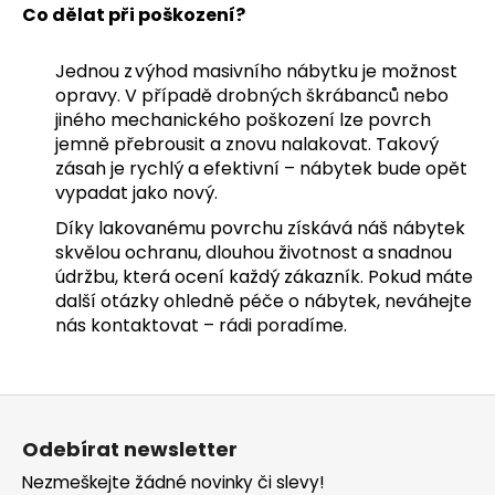
Co dělat při poškození?
Jednou z výhod masivního nábytku je možnost
opravy. V případě drobných škrábanců nebo
jiného mechanického poškození lze povrch
jemně přebrousit a znovu nalakovat. Takový
zásah je rychlý a efektivní – nábytek bude opět
vypadat jako nový.
Díky lakovanému povrchu získává náš nábytek
skvělou ochranu, dlouhou životnost a snadnou
údržbu, která ocení každý zákazník. Pokud máte
další otázky ohledně péče o nábytek, neváhejte
nás kontaktovat – rádi poradíme.
Z
á
Odebírat newsletter
p
Nezmeškejte žádné novinky či slevy!
a