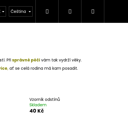
Hledat
Přihlášení
Nákupní
urátor
Zakázková výroba
Vzorník barev
K
Čeština
košík
í. Při
správné péči
vám tak vydrží věky.
vice
,
ať se celá rodina má kam posadit.
Vzorník odstínů
Skladem
40 Kč