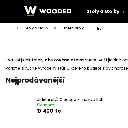
K
Přejít
na
o
Stoly a stolky
obsah
Zpět
Zpět
š
do
do
í
Domů
Stoly a stolky
Jídelní stoly
Buk
k
obchodu
obchodu
Kvalitní jídelní stoly
z bukového dřeva
budou vaší jídelně opr
Pořiďte si ručně vyráběný stůl, u kterého budete slavit naro
Nejprodávanější
Jídelní stůl Chicago z masivu BUK
Skladem
17 400 Kč