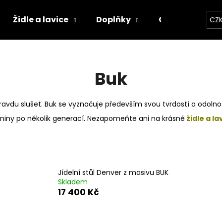
Židle a lavice
Doplňky
Osobní konfig
CZ
Co potřebujete najít?
Buk
HLEDAT
avdu slušet. Buk se vyznačuje především svou tvrdostí a odolnost
zeniny po několik generací. Nezapomeňte ani na krásné
židle a la
Doporučujeme
Jídelní stůl Denver z masivu BUK
Skladem
17 400 Kč