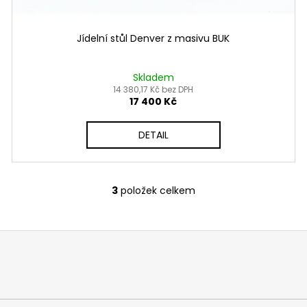
Jídelní stůl Denver z masivu BUK
Skladem
14 380,17 Kč bez DPH
17 400 Kč
DETAIL
3
položek celkem
O
v
l
á
d
a
c
í