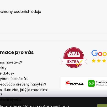
p
r
chrany osobních údajů
v
k
y
v
ý
p
i
s
rmace pro vás
u
ás navštívit?
akty
é dotazy
ybrat jídelní stůl?
pečovat o dřevěný nábytek?
s. dub: Víte, jaký je mezi nimi
l?
zková výroba
odní podmínky
chom, aby se Vám na našem e-shopu