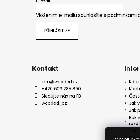
t
E-mail
í
Vložením e-mailu souhlasíte s
podmínkami o
PŘIHLÁSIT SE
Kontakt
Info
info
@
wooded.cz
Kde n
+420 603 285 890
Kont
Sledujte nás na FB
Čast
wooded_cz
Jak v
Jak 
Buk v
rozdí
Zaká
Obch
Chtěli by