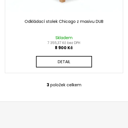
Odkládací stolek Chicago z masivu DUB
Skladem
7 355,37 Kč bez DPH
8 900 Kč
DETAIL
3
položek celkem
O
v
l
á
d
a
c