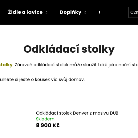
Židle a lavice
Doplňky
Osobní konfig
CZ
Co potřebujete najít?
Odkládací stolky
HLEDAT
tolky
. Zároveň odkládací stolek může sloužit také jako noční sto
ulněte si ještě o kousek víc svůj domov.
Doporučujeme
Odkládací stolek Denver z masivu DUB
Skladem
8 900 Kč