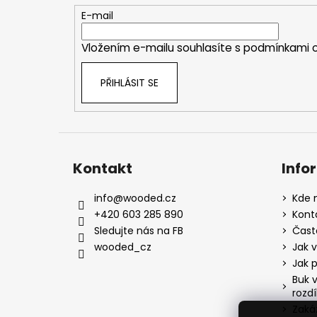
t
E-mail
í
Vložením e-mailu souhlasíte s
podmínkami o
PŘIHLÁSIT SE
Kontakt
Info
info
@
wooded.cz
Kde n
+420 603 285 890
Kont
Sledujte nás na FB
Čast
wooded_cz
Jak v
Jak 
Buk v
rozdí
Zaká