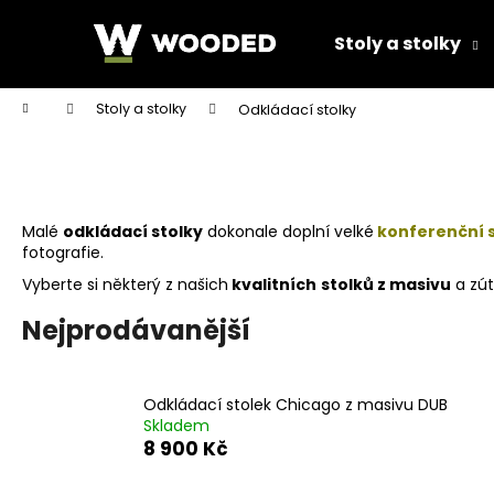
K
Přejít
na
o
Stoly a stolky
obsah
Zpět
Zpět
š
do
do
í
Domů
Stoly a stolky
Odkládací stolky
k
obchodu
obchodu
Malé
odkládací stolky
dokonale doplní velké
konferenční s
fotografie.
Vyberte si některý z našich
kvalitních
stolků z masivu
a zút
Nejprodávanější
Odkládací stolek Chicago z masivu DUB
Skladem
8 900 Kč