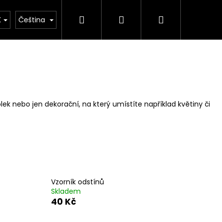
Hledat
Přihlášení
Nákupní
urátor
Zakázková výroba
Vzorník barev
K
Čeština
košík
lek nebo jen dekorační, na který umístíte například květiny či
Vzorník odstínů
Skladem
40 Kč