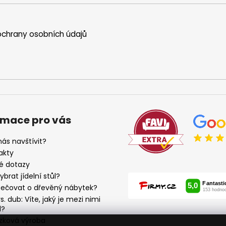
í
p
r
chrany osobních údajů
v
k
y
v
ý
p
i
s
rmace pro vás
u
ás navštívit?
akty
é dotazy
ybrat jídelní stůl?
pečovat o dřevěný nábytek?
s. dub: Víte, jaký je mezi nimi
l?
zková výroba