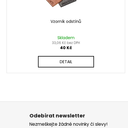
k
t
ů
Vzorník odstínů
Skladem
33,06 Kč bez DPH
40 Kč
DETAIL
Z
á
Odebírat newsletter
p
Nezmeškejte žádné novinky či slevy!
a