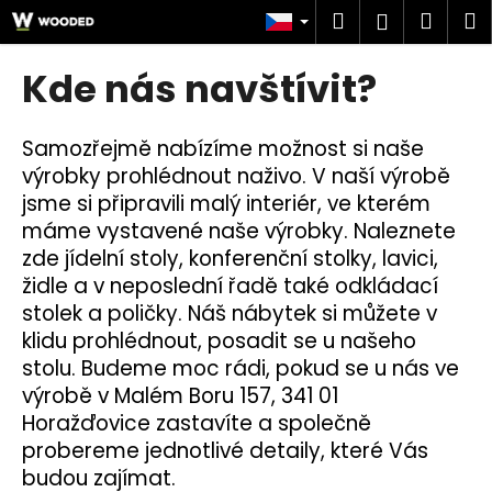
K
Přejít
Hledat
Náku
M
Přihlášen
na
o
obsah
Zpět
Zpět
košík
š
Kde nás navštívit?
í
C
k
o
Samozřejmě nabízíme možnost si naše
p
výrobky prohlédnout naživo. V naší výrobě
o
jsme si připravili malý interiér, ve kterém
máme vystavené naše výrobky. Naleznete
t
zde jídelní stoly, konferenční stolky, lavici,
ř
židle a v neposlední řadě také odkládací
e
stolek a poličky. Náš nábytek si můžete v
b
klidu prohlédnout, posadit se u našeho
u
stolu. Budeme moc rádi, pokud se u nás ve
j
výrobě v Malém Boru 157, 341 01
e
Horažďovice zastavíte a společně
t
probereme jednotlivé detaily, které Vás
e
budou zajímat.
n