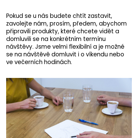
a
j
Pokud se u nás budete chtít zastavit,
í
zavolejte nám, prosím, předem, abychom
t
připravili produkty, které chcete vidět a
domluvili se na konkrétním termínu
?
návštěvy. Jsme velmi flexibilní a je možné
se na návštěvě domluvit i o víkendu nebo
ve večerních hodinách.
HLEDAT
D
o
p
o
r
u