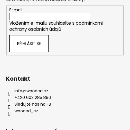
a
t
E-mail
í
Vložením e-mailu souhlasíte s
podmínkami
ochrany osobních údajů
PŘIHLÁSIT SE
Kontakt
info
@
wooded.cz
+420 603 285 890
Sledujte nás na FB
wooded_cz