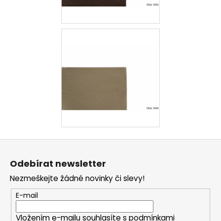
Z
á
Odebírat newsletter
p
Nezmeškejte žádné novinky či slevy!
a
t
E-mail
í
Vložením e-mailu souhlasíte s
podmínkami