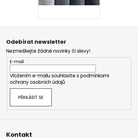
č
u
j
e
m
Z
e
á
Odebírat newsletter
p
Nezmeškejte žádné novinky či slevy!
a
t
E-mail
í
Vložením e-mailu souhlasíte s
podmínkami
ochrany osobních údajů
PŘIHLÁSIT SE
Kontakt