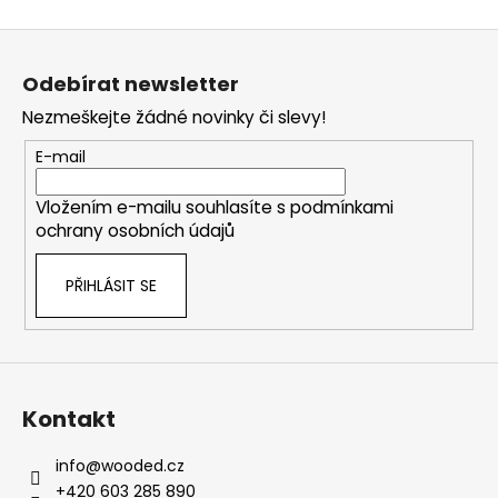
Z
á
Odebírat newsletter
p
Nezmeškejte žádné novinky či slevy!
a
t
E-mail
í
Vložením e-mailu souhlasíte s
podmínkami
ochrany osobních údajů
PŘIHLÁSIT SE
Kontakt
info
@
wooded.cz
+420 603 285 890