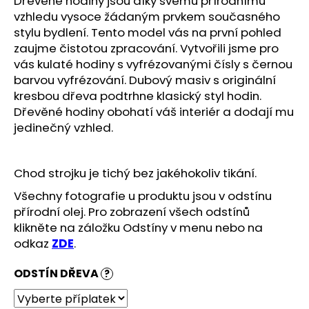
Dřevěné hodiny jsou díky svému přírodnímu
č
u
vzhledu vysoce žádaným prvkem současného
j
stylu bydlení. Tento model vás na první pohled
e
zaujme čistotou zpracování. Vytvořili jsme pro
m
vás kulaté hodiny s vyfrézovanými čísly s černou
e
barvou vyfrézování. Dubový masiv s originální
kresbou dřeva podtrhne klasický styl hodin.
Dřevěné hodiny obohatí váš interiér a dodají mu
jedinečný vzhled.
Chod strojku je tichý bez jakéhokoliv tikání.
Všechny fotografie u produktu jsou v odstínu
přírodní olej. Pro zobrazení všech odstínů
klikněte na záložku Odstíny v menu nebo na
odkaz
ZDE
.
ODSTÍN DŘEVA
?