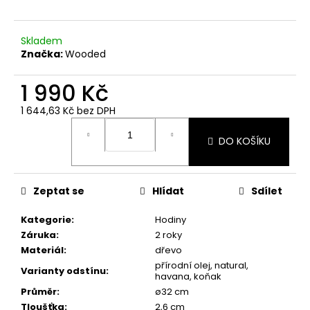
Skladem
Značka:
Wooded
1 990 Kč
1 644,63 Kč
bez DPH
Měrná
cena:
DO KOŠÍKU
Zeptat se
Hlídat
Sdílet
Kategorie
:
Hodiny
Záruka
:
2 roky
Materiál
:
dřevo
přírodní olej, natural,
Varianty odstínu
:
havana, koňak
Průměr
:
ø32 cm
Tloušťka
:
2,6 cm