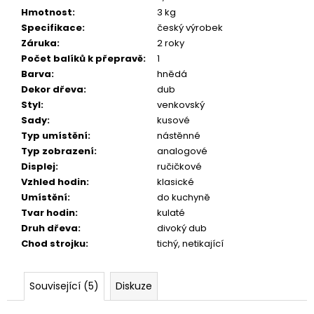
Hmotnost
:
3 kg
Specifikace
:
český výrobek
Záruka
:
2 roky
Počet balíků k přepravě
:
1
Barva
:
hnědá
Dekor dřeva
:
dub
Styl
:
venkovský
Sady
:
kusové
Typ umístění
:
nástěnné
Typ zobrazení
:
analogové
Displej
:
ručičkové
Vzhled hodin
:
klasické
Umístění
:
do kuchyně
Tvar hodin
:
kulaté
Druh dřeva
:
divoký dub
Chod strojku
:
tichý, netikající
Související (5)
Diskuze