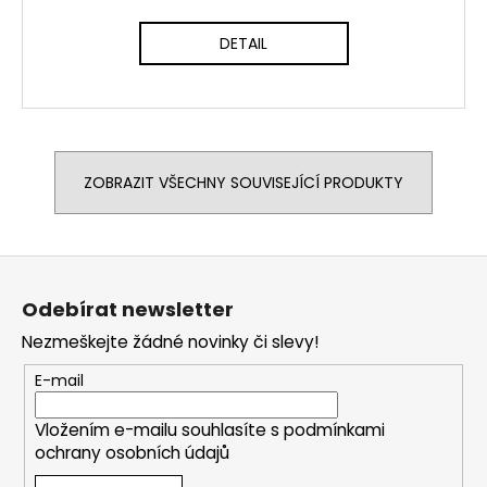
DETAIL
ZOBRAZIT VŠECHNY SOUVISEJÍCÍ PRODUKTY
Z
á
Odebírat newsletter
p
Nezmeškejte žádné novinky či slevy!
a
t
E-mail
í
Vložením e-mailu souhlasíte s
podmínkami
ochrany osobních údajů