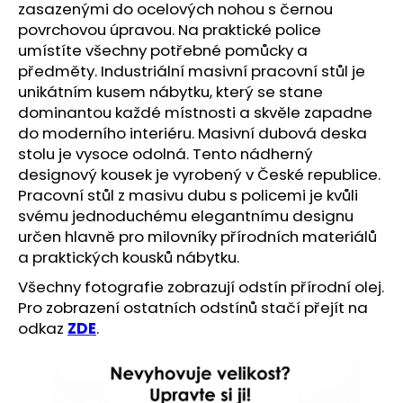
č
zasazenými do ocelových nohou s černou
u
povrchovou úpravou. Na praktické police
j
umístíte všechny potřebné pomůcky a
e
předměty. Industriální masivní pracovní stůl je
m
unikátním kusem nábytku, který se stane
e
dominantou každé místnosti a skvěle zapadne
do moderního interiéru. Masivní dubová deska
stolu je vysoce odolná. Tento nádherný
designový kousek je vyrobený v České republice.
Pracovní stůl z masivu dubu s policemi je kvůli
svému jednoduchému elegantnímu designu
určen hlavně pro milovníky přírodních materiálů
a praktických kousků nábytku.
Všechny fotografie zobrazují odstín přírodní olej.
Pro zobrazení ostatních odstínů stačí přejít na
odkaz
ZDE
.