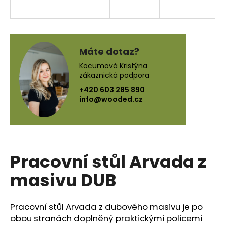
a
j
í
t
Máte dotaz?
?
Kocumová Kristýna
zákaznická podpora
+420 603 285 890
info@wooded.cz
HLEDAT
Pracovní stůl Arvada z
D
o
masivu DUB
p
o
r
Pracovní stůl Arvada z dubového masivu je po
u
obou stranách doplněný praktickými policemi