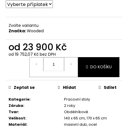
Zvolte variantu
Značka:
Wooded
od
23 900 Kč
od
19 752,07 Kč
bez DPH
Měrná
cena:
DO KOŠÍKU
Zeptat se
Hlídat
Sdílet
Kategorie
:
Pracovní stoly
Záruka
:
2 roky
Tvar
:
Obdélníkové
Velikost
:
140 x 65 cm, 170 x 65 cm
Materiál
:
masivní dub, ocel