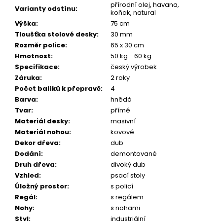
přírodní olej, havana,
Varianty odstínu
:
koňak, natural
Výška
:
75 cm
Tloušťka stolové desky
:
30 mm
Rozměr police
:
65 x 30 cm
Hmotnost
:
50 kg - 60 kg
Specifikace
:
český výrobek
Záruka
:
2 roky
Počet balíků k přepravě
:
4
Barva
:
hnědá
Tvar
:
přímé
Materiál desky
:
masivní
Materiál nohou
:
kovové
Dekor dřeva
:
dub
Dodání
:
demontované
Druh dřeva
:
divoký dub
Vzhled
:
psací stoly
Úložný prostor
:
s policí
Regál
:
s regálem
Nohy
:
s nohami
Styl
:
industriální