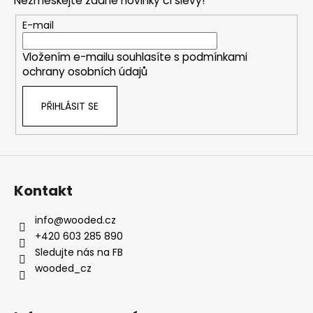
Nezmeškejte žádné novinky či slevy!
a
t
E-mail
í
Vložením e-mailu souhlasíte s
podmínkami
ochrany osobních údajů
PŘIHLÁSIT SE
Kontakt
info
@
wooded.cz
+420 603 285 890
Sledujte nás na FB
wooded_cz