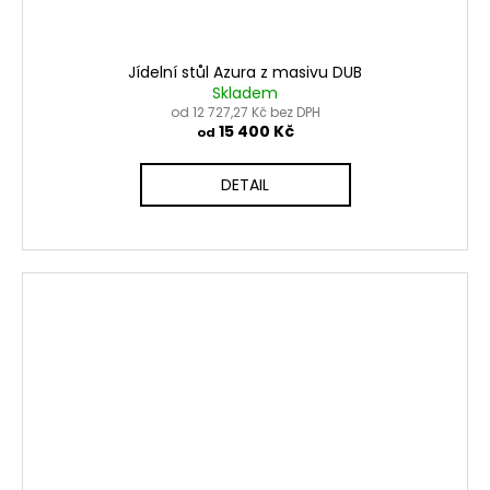
Jídelní stůl Azura z masivu DUB
Skladem
od 12 727,27 Kč bez DPH
15 400 Kč
od
DETAIL