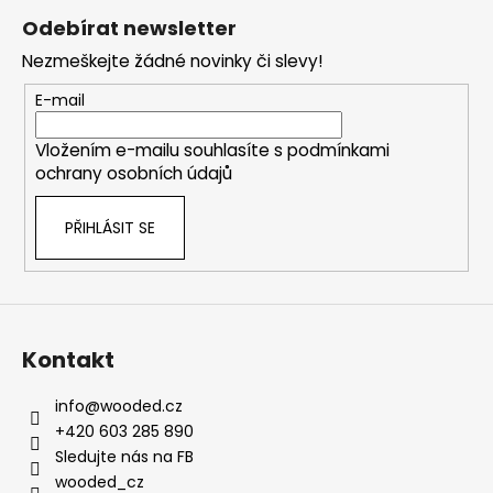
á
Odebírat newsletter
p
Nezmeškejte žádné novinky či slevy!
a
t
E-mail
í
Vložením e-mailu souhlasíte s
podmínkami
ochrany osobních údajů
PŘIHLÁSIT SE
Kontakt
info
@
wooded.cz
+420 603 285 890
Sledujte nás na FB
wooded_cz