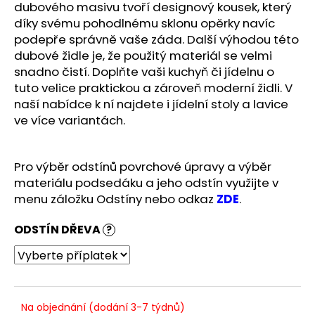
č
dubového masivu tvoří designový kousek, který
u
díky svému pohodlnému sklonu opěrky navíc
j
podepře správně vaše záda. Další výhodou této
e
dubové židle je, že použitý materiál se velmi
m
snadno čistí. Doplňte vaši kuchyň či jídelnu o
e
tuto velice praktickou a zároveň moderní židli. V
naší nabídce k ní najdete i jídelní stoly a lavice
ve více variantách.
Pro výběr odstínů povrchové úpravy a výběr
materiálu podsedáku a jeho odstín využijte v
menu záložku Odstíny nebo odkaz
ZDE
.
ODSTÍN DŘEVA
?
Na objednání (dodání 3-7 týdnů)