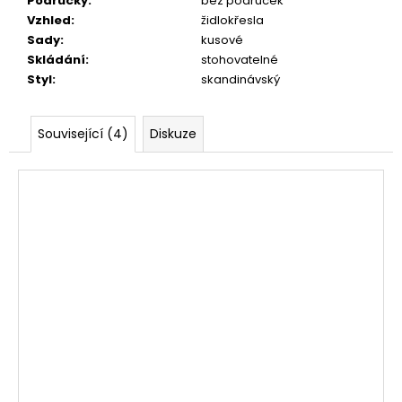
Područky
:
bez područek
Vzhled
:
židlokřesla
Sady
:
kusové
Skládání
:
stohovatelné
Styl
:
skandinávský
Související (4)
Diskuze