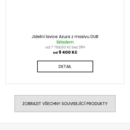
Jídelní lavice Azura z masivu DUB
Skladem
od 7 768,60 Kč bez DPH
9 400 Kč
od
DETAIL
ZOBRAZIT VŠECHNY SOUVISEJÍCÍ PRODUKTY
Z