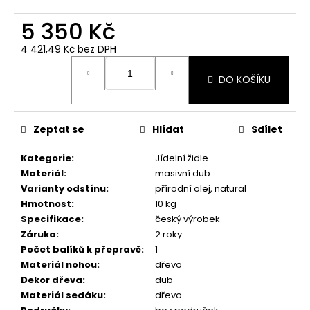
5 350 Kč
4 421,49 Kč
bez DPH
Měrná
cena:
DO KOŠÍKU
Zeptat se
Hlídat
Sdílet
Kategorie
:
Jídelní židle
Materiál
:
masivní dub
Varianty odstínu
:
přírodní olej, natural
Hmotnost
:
10 kg
Specifikace
:
český výrobek
Záruka
:
2 roky
Počet balíků k přepravě
:
1
Materiál nohou
:
dřevo
Dekor dřeva
:
dub
Materiál sedáku
:
dřevo