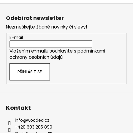
Z
á
Odebírat newsletter
p
Nezmeškejte žádné novinky či slevy!
a
t
E-mail
í
Vložením e-mailu souhlasíte s
podmínkami
ochrany osobních údajů
PŘIHLÁSIT SE
Kontakt
info
@
wooded.cz
+420 603 285 890