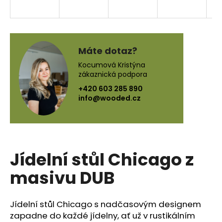
a
j
í
t
Máte dotaz?
?
Kocumová Kristýna
zákaznická podpora
+420 603 285 890
info@wooded.cz
HLEDAT
Jídelní stůl Chicago z
D
o
masivu DUB
p
o
r
Jídelní stůl Chicago s nadčasovým designem
u
zapadne do každé jídelny, ať už v rustikálním