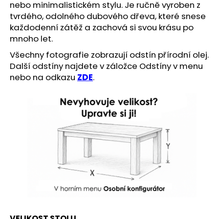
č
nebo minimalistickém stylu. Je ručně vyroben z
u
tvrdého, odolného dubového dřeva, které snese
j
každodenní zátěž a zachová si svou krásu po
e
mnoho let.
m
e
Všechny fotografie zobrazují odstín přírodní olej.
Další odstíny najdete v záložce Odstíny v menu
nebo na odkazu
ZDE
.
VELIKOST STOLU