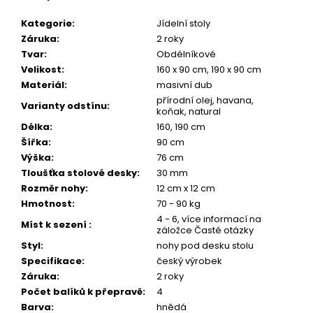
Kategorie
:
Jídelní stoly
Záruka
:
2 roky
Tvar
:
Obdélníkové
Velikost
:
160 x 90 cm, 190 x 90 cm
Materiál
:
masivní dub
přírodní olej, havana,
Varianty odstínu
:
koňak, natural
Délka
:
160, 190 cm
Šířka
:
90 cm
Výška
:
76 cm
Tloušťka stolové desky
:
30 mm
Rozměr nohy
:
12 cm x 12 cm
Hmotnost
:
70 - 90 kg
4 - 6, více informací na
Míst k sezení
:
záložce Časté otázky
Styl
:
nohy pod desku stolu
Specifikace
:
český výrobek
Záruka
:
2 roky
Počet balíků k přepravě
:
4
Barva
:
hnědá