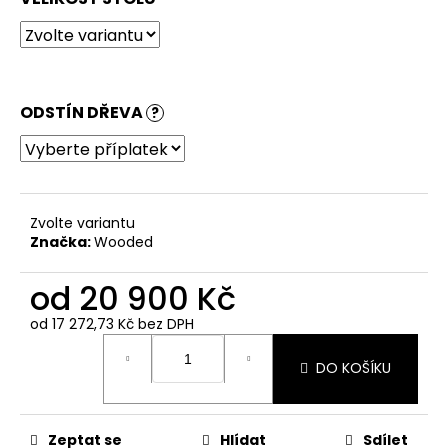
ODSTÍN DŘEVA
?
Zvolte variantu
Značka:
Wooded
od
20 900 Kč
od
17 272,73 Kč
bez DPH
Měrná
cena:
DO KOŠÍKU
Zeptat se
Hlídat
Sdílet