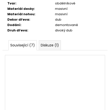
Tvar
:
obdélníkové
Materiál desky
:
masivní
Materiál nohou
:
masivní
Dekor dřeva
:
dub
Dodání
:
demontované
Druh dřeva
:
divoký dub
Související (7)
Diskuze (1)