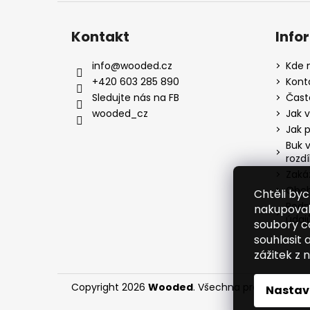
Kontakt
Info
info
@
wooded.cz
Kde n
+420 603 285 890
Kont
Sledujte nás na FB
Čast
wooded_cz
Jak v
Jak 
Buk v
rozdí
Zaká
Obch
Chtěli by
Podm
nakupoval
údaj
soubory c
souhlasit
zážitek z
Copyright 2026
Wooded
. Všechna práva vyhraz
Nastav