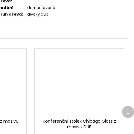
dřeva
:
Dodání
:
demontované
ruh dřeva
:
divoký dub
Da
pr
 z masivu
Konferenční stolek Chicago Glass z
masivu DUB