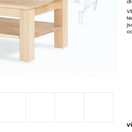
dl
Vš
Ne
js
od
V