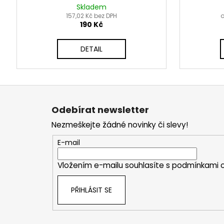
Skladem
157,02 Kč bez DPH
o
190 Kč
DETAIL
Z
á
Odebírat newsletter
p
Nezmeškejte žádné novinky či slevy!
a
t
E-mail
í
Vložením e-mailu souhlasíte s
podmínkami o
PŘIHLÁSIT SE