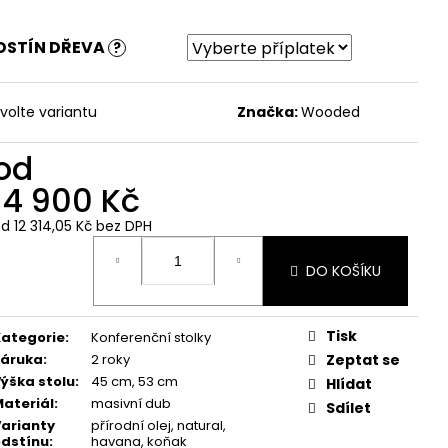
DSTÍN DŘEVA
?
volte variantu
Značka:
Wooded
od
14 900 Kč
od
12 314,05 Kč
bez DPH
ěrná
ena:
DO KOŠÍKU
Tisk
ategorie
:
Konferenční stolky
Záruka
:
2 roky
Zeptat se
ýška stolu
:
45 cm, 53 cm
Hlídat
ateriál
:
masivní dub
Sdílet
arianty
přírodní olej, natural,
dstínu
:
havana, koňak