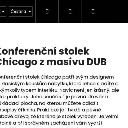
Hledat
Přihlášení
Nákupní
urátor
Zakázková výroba
Vzorník barev
K
Čeština
košík
onferenční stolek
Chicago z masivu DUB
nferenční stolek Chicago patří svým designem
 klasickým kouskům nábytku, které lehce sladíte s
kýmkoliv typem interiéru. Navíc není jen krásný, ale
ké praktický. Jeho součástí je pevná dřevěná
kládací plocha, na kterou můžete odložit
sopisy či knihu. Praktické je i tvrdé a pevné
bové dřevo, ze kterého je stolek vyroben. Je velmi
olné a při správném zacházení vám vydrží