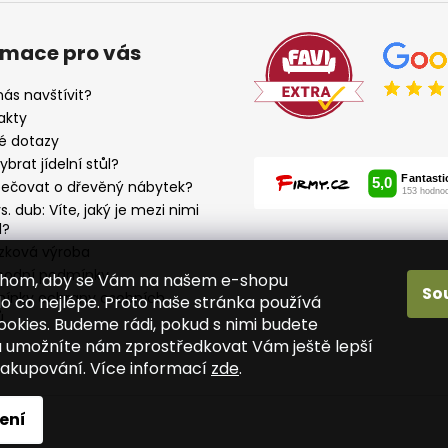
rmace pro vás
ás navštívit?
akty
é dotazy
ybrat jídelní stůl?
pečovat o dřevěný nábytek?
s. dub: Víte, jaký je mezi nimi
l?
zková výroba
odní podmínky
chom, aby se Vám na našem e-shopu
So
ínky ochrany osobních
o co nejlépe. Proto naše stránka používá
ů
ookies. Budeme rádi, pokud s nimi budete
 a umožníte nám zprostředkovat Vám ještě lepší
 nakupování. Více informací
zde
.
ena.
ení