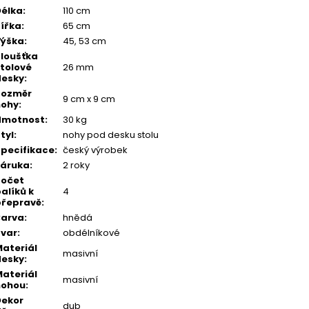
élka
:
110 cm
ířka
:
65 cm
Výška
:
45, 53 cm
loušťka
tolové
26 mm
desky
:
Rozměr
9 cm x 9 cm
nohy
:
Hmotnost
:
30 kg
tyl
:
nohy pod desku stolu
pecifikace
:
český výrobek
Záruka
:
2 roky
Počet
alíků k
4
přepravě
:
Barva
:
hnědá
var
:
obdélníkové
ateriál
masivní
desky
:
ateriál
masivní
nohou
:
Dekor
dub