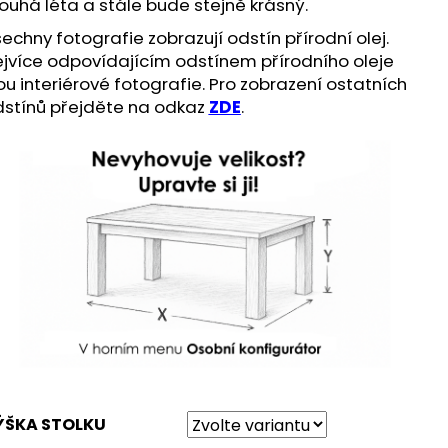
ouhá léta a stále bude stejně krásný.
echny fotografie zobrazují odstín přírodní olej.
jvíce odpovídajícím odstínem přírodního oleje
ou interiérové fotografie. Pro zobrazení ostatních
stínů přejděte na odkaz
ZDE
.
ÝŠKA STOLKU