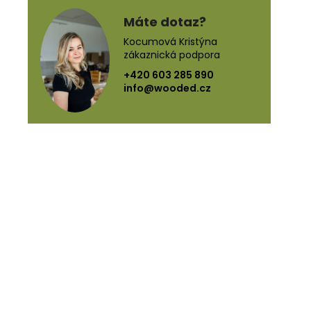
Máte dotaz?
Kocumová Kristýna
zákaznická podpora
+420 603 285 890
info@wooded.cz