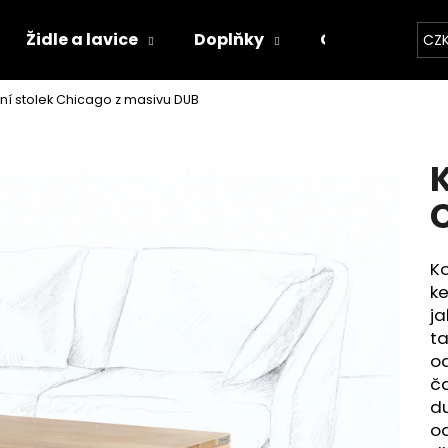
Židle a lavice
Doplňky
Osobní konfig
CZ
ní stolek Chicago z masivu DUB
Co potřebujete najít?
K
HLEDAT
Ko
Doporučujeme
ke
ja
ta
od
ča
du
od