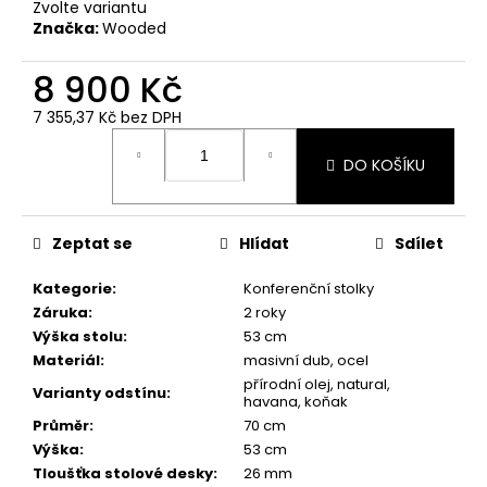
Zvolte variantu
Značka:
Wooded
8 900 Kč
7 355,37 Kč
bez DPH
Měrná
cena:
DO KOŠÍKU
Zeptat se
Hlídat
Sdílet
Kategorie
:
Konferenční stolky
Záruka
:
2 roky
Výška stolu
:
53 cm
Materiál
:
masivní dub, ocel
přírodní olej, natural,
Varianty odstínu
:
havana, koňak
Průměr
:
70 cm
Výška
:
53 cm
Tloušťka stolové desky
:
26 mm