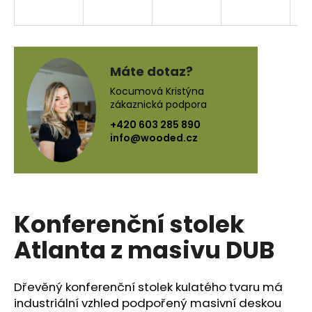
a
j
í
t
Máte dotaz?
?
Kocumová Kristýna
zákaznická podpora
+420 603 285 890
info@wooded.cz
HLEDAT
Konferenční stolek
D
o
Atlanta z masivu DUB
p
o
r
Dřevěný konferenční stolek kulatého tvaru má
u
industriální vzhled podpořený masivní deskou