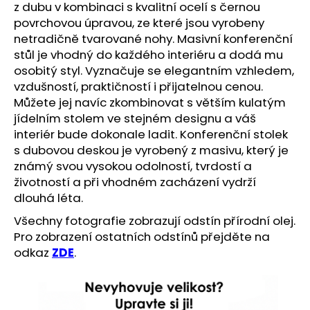
č
z dubu v kombinaci s kvalitní ocelí s černou
u
povrchovou úpravou, ze které jsou vyrobeny
j
netradičně tvarované nohy. Masivní konferenční
e
stůl je vhodný do každého interiéru a dodá mu
m
osobitý styl. Vyznačuje se elegantním vzhledem,
e
vzdušností, praktičností i přijatelnou cenou.
Můžete jej navíc zkombinovat s větším kulatým
jídelním stolem ve stejném designu a váš
interiér bude dokonale ladit. Konferenční stolek
s dubovou deskou je vyrobený z masivu, který je
známý svou vysokou odolností, tvrdostí a
životností a při vhodném zacházení vydrží
dlouhá léta.
Všechny fotografie zobrazují odstín přírodní olej.
Pro zobrazení ostatních odstínů přejděte na
odkaz
ZDE
.