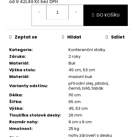
od
9 421,49 Kč
bez DPH
Měrná
cena:
DO KOŠÍKU
Zeptat se
Hlídat
Sdílet
Kategorie
:
Konferenční stolky
Záruka
:
2 roky
Materiál
:
Buk
Výška stolu
:
45 cm, 53 cm
Materiál
:
masivní buk
přírodní olej, jatoba,
Varianty odstínu
:
černá, bílá, tabák
Délka
:
110 cm
Šířka
:
65 cm
Výška
:
45, 53 cm
Tloušťka stolové desky
:
26 mm
Rozměr nohy
:
9 cm x 9 cm
Hmotnost
:
25 kg
nohy zároveň s desku