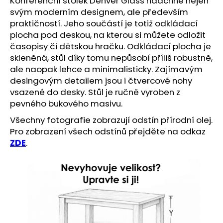
Konferenční stolek Denver Glass nadchne nejen
č
u
svým moderním designem, ale především
j
praktičností. Jeho součástí je totiž odkládací
e
plocha pod deskou, na kterou si můžete odložit
m
časopisy či dětskou hračku. Odkládací plocha je
e
skleněná, stůl díky tomu nepůsobí příliš robustně,
ale naopak lehce a minimalisticky. Zajímavým
desingovým detailem jsou i čtvercové nohy
vsazené do desky. Stůl je ručně vyroben z
pevného bukového masivu.
Všechny fotografie zobrazují odstín přírodní olej.
Pro zobrazení všech odstínů přejděte na odkaz
ZDE
.