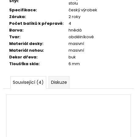
Styl
:
stolu
Specifikace
:
český výrobek
Záruka
:
2 roky
Počet balíků k přepravě
:
4
Barva
:
hnědá
Tvar
:
obdélníkové
Materiál desky
:
masivní
Materiál nohou
:
masivní
Dekor dřeva
:
buk
Tloušťka skla
:
6 mm
Související (4)
Diskuze