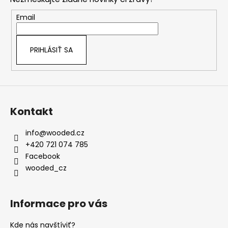
ä
t
Email
i
e
PRIHLÁSIŤ SA
Kontakt
info
@
wooded.cz
+420 721 074 785
Facebook
wooded_cz
Informace pro vás
Kde nás navštíviť?