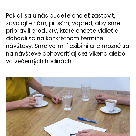
á
j
Pokiaľ sa u nás budete chcieť zastaviť,
s
zavolajte nám, prosím, vopred, aby sme
ť
pripravili produkty, ktoré chcete vidieť a
dohodli sa na konkrétnom termíne
?
návštevy. Sme veľmi flexibilní a je možné sa
na návšteve dohovoriť aj cez víkend alebo
vo večerných hodinách.
HĽADAŤ
O
d
p
o
r
ú