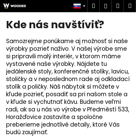
K
Prejsť
Hľadať
Náku
M
Prihlásen
na
o
obsah
Späť
Späť
košík
š
Kde nás navštíviť?
í
Č
k
o
Samozrejme ponúkame aj možnosť si naše
p
výrobky pozrieť naživo. V našej výrobe sme
o
si pripravili malý interiér, v ktorom máme
vystavené naše výrobky. Nájdete tu
t
jedálenské stoly, konferenčné stolíky, lavicu,
r
stoličky a v neposlednom rade aj odkladací
e
stolík a poličky. Náš nábytok si môžete v
b
kľude pozrieť, posadiť sa pri našom stole a
u
v kľude si vychutnať kávu. Budeme veľmi
j
radi, ak sa u nás vo výrobe v Předměstí 533,
e
Horažďovice zastavíte a spoločne
t
preberieme jednotlivé detaily, ktoré Vás
e
budú zaujímať.
n