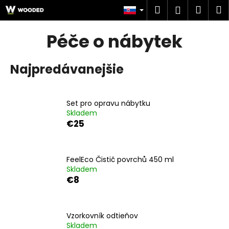
K
Prejsť
Hľadať
Náku
M
Prihlásen
na
o
obsah
Späť
Späť
košík
š
Péče o nábytek
í
Č
k
Najpredávanejšie
o
p
o
Set pro opravu nábytku
t
Skladem
r
€25
e
b
u
FeelEco Čistič povrchů 450 ml
Skladem
j
€8
e
t
e
Vzorkovník odtieňov
n
Skladem