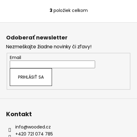
3
položiek celkom
O
v
Z
l
á
á
Odoberať newsletter
d
p
a
Nezmeškajte žiadne novinky či zľavy!
ä
c
t
Email
i
i
e
e
p
PRIHLÁSIŤ SA
r
v
k
y
v
Kontakt
ý
p
i
info
@
wooded.cz
s
+420 721 074 785