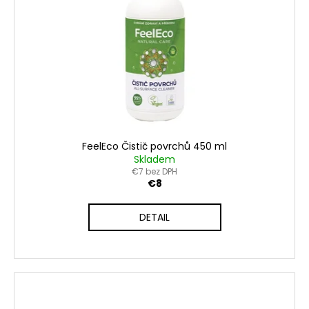
FeelEco Čistič povrchů 450 ml
Skladem
€7 bez DPH
€8
DETAIL