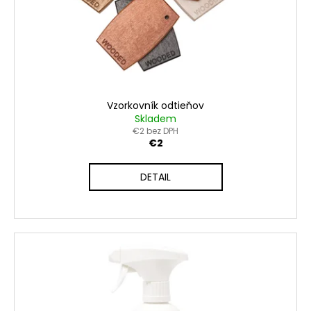
č
o
v
a
d
m
e
u
k
t
o
Vzorkovník odtieňov
v
Skladem
€2 bez DPH
€2
DETAIL