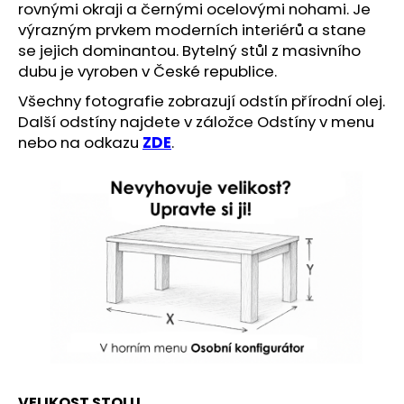
č
rovnými okraji a černými ocelovými nohami. Je
u
výrazným prvkem moderních interiérů a stane
j
se jejich dominantou. Bytelný stůl z masivního
e
dubu je vyroben v České republice.
m
e
Všechny fotografie zobrazují odstín přírodní olej.
Další odstíny najdete v záložce Odstíny v menu
nebo na odkazu
ZDE
.
VELIKOST STOLU