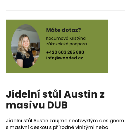
a
j
í
t
Máte dotaz?
?
Kocumová Kristýna
zákaznická podpora
+420 603 285 890
info@wooded.cz
HLEDAT
Jídelní stůl Austin z
D
o
masivu DUB
p
o
r
Jídelní stůl Austin zaujme neobvyklým designem
u
s masivní deskou s přírodně vlnitými nebo