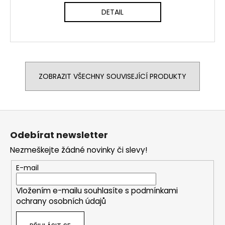
DETAIL
ZOBRAZIT VŠECHNY SOUVISEJÍCÍ PRODUKTY
Z
á
Odebírat newsletter
p
Nezmeškejte žádné novinky či slevy!
a
t
E-mail
í
Vložením e-mailu souhlasíte s
podmínkami
ochrany osobních údajů