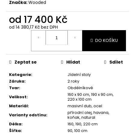
Značka:
Wooded
od
17 400 Kč
od
14 380,17 Kč
bez DPH
Měrná
cena:
DO KOŠÍKU
Zeptat se
Hlídat
Sdílet
Kategorie
:
Jídelní stoly
Záruka
:
2 roky
Tvar
:
Obdélníkové
160 x 90 cm, 190 x 90 cm,
Velikost
:
220 x 100 cm
Materiál
:
masivní dub, ocel
přírodní olej, havana,
Varianty odstínu
:
koňak, natural
Délka
:
160, 190, 220 cm
Šířka
:
90, 100 cm