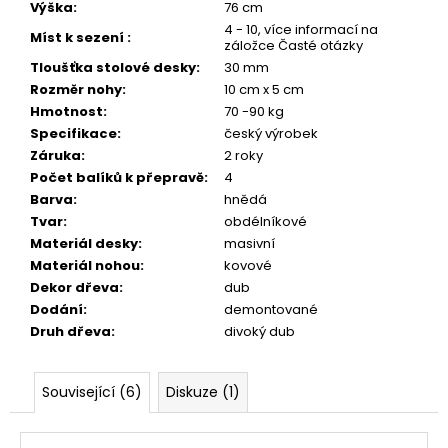
Výška
:
76 cm
4 - 10, více informací na
Míst k sezení
:
záložce Časté otázky
Tloušťka stolové desky
:
30 mm
Rozměr nohy
:
10 cm x 5 cm
Hmotnost
:
70 -90 kg
Specifikace
:
český výrobek
Záruka
:
2 roky
Počet balíků k přepravě
:
4
Barva
:
hnědá
Tvar
:
obdélníkové
Materiál desky
:
masivní
Materiál nohou
:
kovové
Dekor dřeva
:
dub
Dodání
:
demontované
Druh dřeva
:
divoký dub
Související (6)
Diskuze (1)