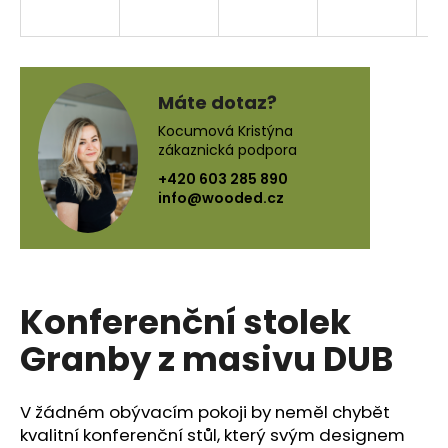
a
j
í
t
Máte dotaz?
?
Kocumová Kristýna
zákaznická podpora
+420 603 285 890
info@wooded.cz
HLEDAT
Konferenční stolek
D
o
Granby z masivu DUB
p
o
r
V žádném obývacím pokoji by neměl chybět
u
kvalitní konferenční stůl, který svým designem