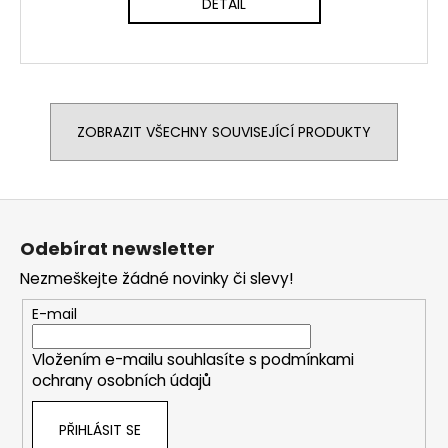
DETAIL
ZOBRAZIT VŠECHNY SOUVISEJÍCÍ PRODUKTY
Z
á
Odebírat newsletter
p
Nezmeškejte žádné novinky či slevy!
a
t
E-mail
í
Vložením e-mailu souhlasíte s
podmínkami
ochrany osobních údajů
PŘIHLÁSIT SE