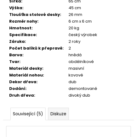
Šířka
:
65 cm
Výška
:
45 cm
Tloušťka stolové desky
:
26 mm
Rozměr nohy
:
6 cm x 6 cm
Hmotnost
:
20 kg
Specifikace
:
český výrobek
Záruka
:
2 roky
Počet balíků k přepravě
:
2
Barva
:
hnědá
Tvar
:
obdélníkové
Materiál desky
:
masivní
Materiál nohou
:
kovové
Dekor dřeva
:
dub
Dodání
:
demontované
Druh dřeva
:
divoký dub
Související (5)
Diskuze