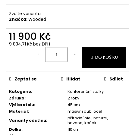
Zvolte variantu
Značka:
Wooded
11 900 Kč
9 834,71 Kč
bez DPH
Měrná
cena:
DO KOŠÍKU
Zeptat se
Hlídat
Sdílet
Kategorie
:
Konferenční stolky
Záruka
:
2 roky
Výška stolu
:
45 cm
Materiál
:
masivní dub, ocel
přírodní olej, natural,
Varianty odstínu
:
havana, koňak
Délka
:
110 cm