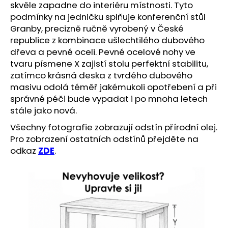
č
skvěle zapadne do interiéru místnosti. Tyto
u
podmínky na jedničku splňuje konferenční stůl
j
Granby, precizně ručně vyrobený v České
e
republice z kombinace ušlechtilého dubového
m
dřeva a pevné oceli. Pevné ocelové nohy ve
e
tvaru písmene X zajistí stolu perfektní stabilitu,
zatímco krásná deska z tvrdého dubového
masivu odolá téměř jakémukoli opotřebení a při
správné péči bude vypadat i po mnoha letech
stále jako nová.
Všechny fotografie zobrazují odstín přírodní olej.
Pro zobrazení ostatních odstínů přejděte na
odkaz
ZDE
.