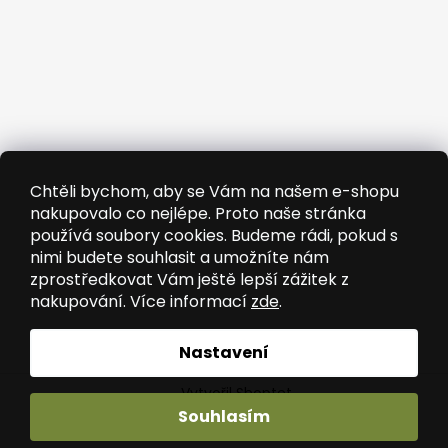
Chtěli bychom, aby se Vám na našem e-shopu
nakupovalo co nejlépe. Proto naše stránka
používá soubory cookies. Budeme rádi, pokud s
nimi budete souhlasit a umožníte nám
zprostředkovat Vám ještě lepší zážitek z
nakupování. Více informací
zde
.
Sledovat na Instagramu
Nastavení
Vytvořil Shoptet
Souhlasím
Copyright 2026
Wooded
. Všechna práva vyhrazena.