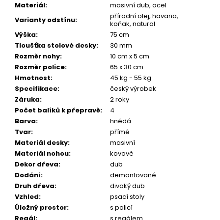
Materiál
:
masivní dub, ocel
přírodní olej, havana,
Varianty odstínu
:
koňak, natural
Výška
:
75 cm
Tloušťka stolové desky
:
30 mm
Rozměr nohy
:
10 cm x 5 cm
Rozměr police
:
65 x 30 cm
Hmotnost
:
45 kg - 55 kg
Specifikace
:
český výrobek
Záruka
:
2 roky
Počet balíků k přepravě
:
4
Barva
:
hnědá
Tvar
:
přímé
Materiál desky
:
masivní
Materiál nohou
:
kovové
Dekor dřeva
:
dub
Dodání
:
demontované
Druh dřeva
:
divoký dub
Vzhled
:
psací stoly
Úložný prostor
:
s policí
Regál
:
s regálem