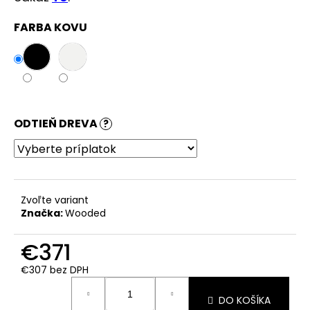
FARBA KOVU
ODTIEŇ DREVA
?
Zvoľte variant
Značka:
Wooded
€371
€307
bez DPH
Jednotková
cena:
DO KOŠÍKA