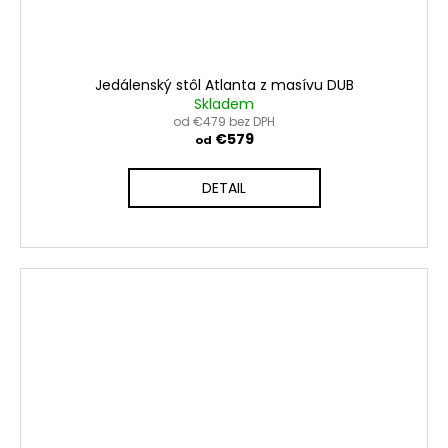
Jedálenský stôl Atlanta z masívu DUB
Skladem
od €479 bez DPH
€579
od
DETAIL