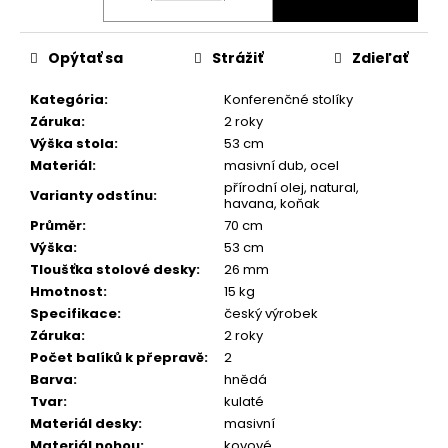
Opýtať sa
Strážiť
Zdieľať
Kategória
:
Konferenčné stolíky
Záruka
:
2 roky
Výška stola
:
53 cm
Materiál
:
masivní dub, ocel
přírodní olej, natural,
Varianty odstínu
:
havana, koňak
Průměr
:
70 cm
Výška
:
53 cm
Tloušťka stolové desky
:
26 mm
Hmotnost
:
15 kg
Specifikace
:
český výrobek
Záruka
:
2 roky
Počet balíků k přepravě
:
2
Barva
:
hnědá
Tvar
:
kulaté
Materiál desky
:
masivní
Materiál nohou
:
kovové