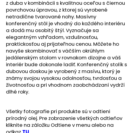
č
z duba v kombinácii s kvalitnou oceľou s čiernou
a
povrchovou úpravou, z ktorej sú vyrobené
m
netradične tvarované nohy. Masívny
e
konferenčný stôl je vhodný do každého interiéru
a dodá mu osobitý štýl. Vyznačuje sa
elegantným vzhľadom, vzdušnosťou,
praktickosťou aj prijateľnou cenou. Môžete ho
navyše skombinovať s väčším okrúhlym
jedálenským stolom v rovnakom dizajne a váš
interiér bude dokonale ladiť. Konferenčný stolík s
dubovou doskou je vyrobený z masívu, ktorý je
známy svojou vysokou odolnosťou, tvrdosťou a
životnosťou a pri vhodnom zaobchádzaní vydrží
dlhé roky.
Všetky fotografie pri produkte sú v odtieni
prírodný olej. Pre zobrazenie všetkých odtieňov
kliknite na záložku Odtiene v menu alebo na
odkaz
TU
.