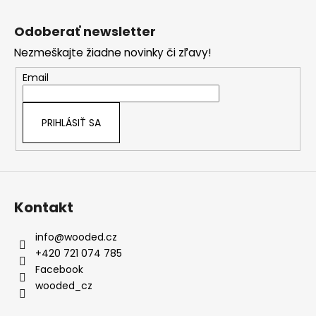
Z
á
Odoberať newsletter
p
Nezmeškajte žiadne novinky či zľavy!
ä
t
Email
i
e
PRIHLÁSIŤ SA
Kontakt
info
@
wooded.cz
+420 721 074 785
Facebook
wooded_cz