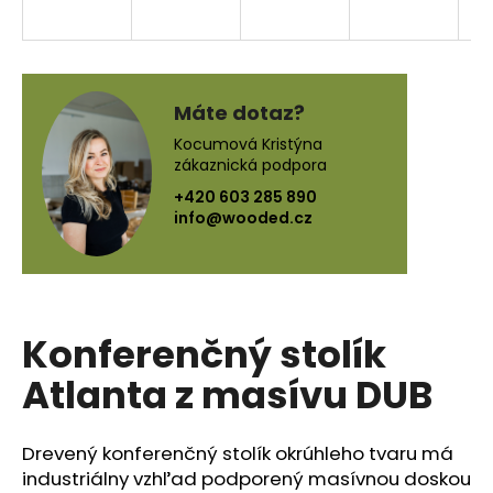
á
j
s
ť
Máte dotaz?
?
Kocumová Kristýna
zákaznická podpora
+420 603 285 890
info@wooded.cz
HĽADAŤ
Konferenčný stolík
O
d
Atlanta z masívu DUB
p
o
r
Drevený konferenčný stolík okrúhleho tvaru má
ú
industriálny vzhľad podporený masívnou doskou