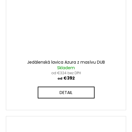
Jedálenská lavica Azura z masívu DUB
Skladem
od €324 bez DPH
€392
od
DETAIL