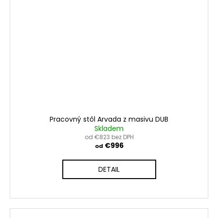
Pracovný stôl Arvada z masivu DUB
Skladem
od €823 bez DPH
€996
od
DETAIL