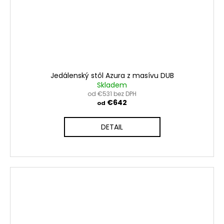
Jedálenský stôl Azura z masívu DUB
Skladem
od €531 bez DPH
€642
od
DETAIL