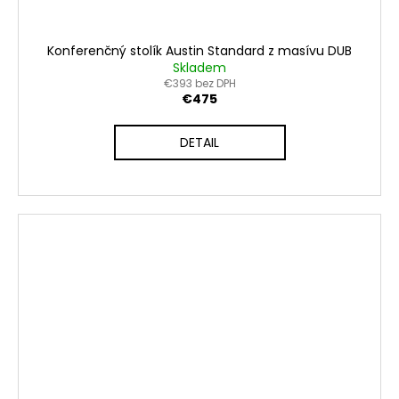
Konferenčný stolík Austin Standard z masívu DUB
Skladem
€393 bez DPH
€475
DETAIL