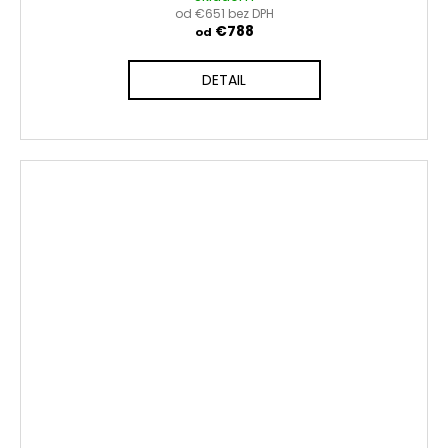
od €651 bez DPH
€788
od
DETAIL