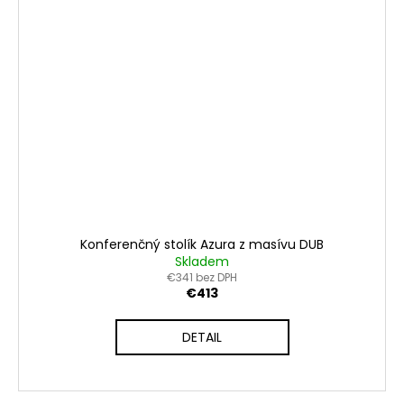
Konferenčný stolík Azura z masívu DUB
Skladem
€341 bez DPH
€413
DETAIL