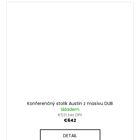
Konferenčný stolík Austin z masívu DUB
Skladem
€531 bez DPH
€642
DETAIL