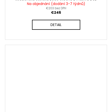
Na objednání (dodání 3-7 týdnů)
€203 bez DPH
€246
DETAIL