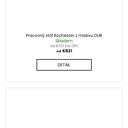
Pracovný stôl Rochester z masivu DUB
Skladem
od €513 bez DPH
€621
od
DETAIL