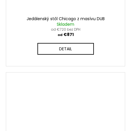
Jedálenský stôl Chicago z masívu DUB
Skladem
od €720 bez DPH
€871
od
DETAIL