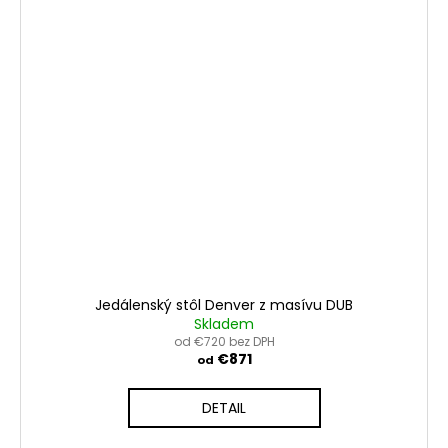
Jedálenský stôl Denver z masívu DUB
Skladem
od €720 bez DPH
€871
od
DETAIL