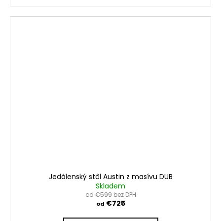
Jedálenský stôl Austin z masívu DUB
Skladem
od €599 bez DPH
€725
od