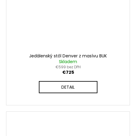
Jedálenský stôl Denver z masívu BUK
Skladem
€599 bez DPH
€725
DETAIL