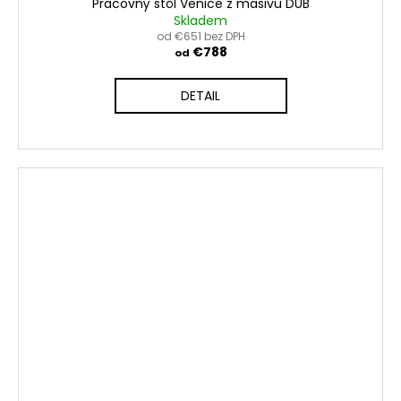
Pracovný stôl Venice z masivu DUB
Skladem
od €651 bez DPH
€788
od
DETAIL