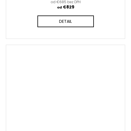
od €685 bez DPH
€829
od
DETAIL