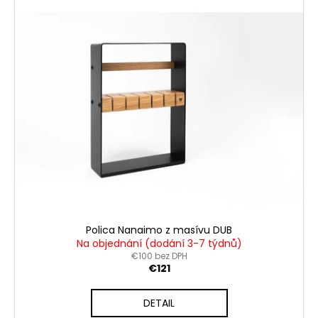
č
a
m
e
Polica Nanaimo z masívu DUB
Na objednání (dodání 3-7 týdnů)
€100 bez DPH
€121
DETAIL