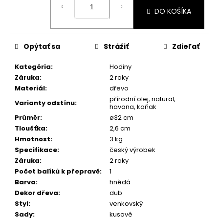
cena:
DO KOŠÍKA
Opýtať sa
Strážiť
Zdieľať
Kategória
:
Hodiny
Záruka
:
2 roky
Materiál
:
dřevo
přírodní olej, natural,
Varianty odstínu
:
havana, koňak
Průměr
:
ø32 cm
Tloušťka
:
2,6 cm
Hmotnost
:
3 kg
Specifikace
:
český výrobek
Záruka
:
2 roky
Počet balíků k přepravě
:
1
Barva
:
hnědá
Dekor dřeva
:
dub
Styl
:
venkovský
Sady
:
kusové