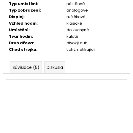
Typ umístění
:
nástěnné
Typ zobrazení
:
analogové
Displej
:
ručičkové
Vzhled hodin
:
klasické
Umístění
:
do kuchyně
Tvar hodin
:
kulaté
Druh dřeva
:
divoký dub
Chod strojku
:
tichý, netikající
Súvisiace (5)
Diskusia