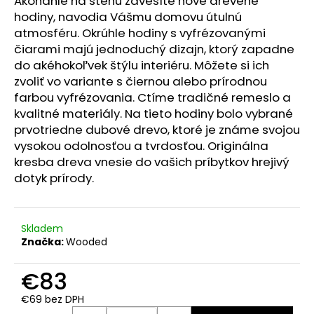
Akonáhle na stenu zavesíte nové drevené
č
a
hodiny, navodia Vášmu domovu útulnú
m
atmosféru. Okrúhle hodiny s vyfrézovanými
e
čiarami majú jednoduchý dizajn, ktorý zapadne
do akéhokoľvek štýlu interiéru. Môžete si ich
zvoliť vo variante s čiernou alebo prírodnou
farbou vyfrézovania. Ctíme tradičné remeslo a
kvalitné materiály. Na tieto hodiny bolo vybrané
prvotriedne dubové drevo, ktoré je známe svojou
vysokou odolnosťou a tvrdosťou. Originálna
kresba dreva vnesie do vašich príbytkov hrejivý
dotyk prírody.
Skladem
Značka:
Wooded
€83
€69 bez DPH
Jednotková