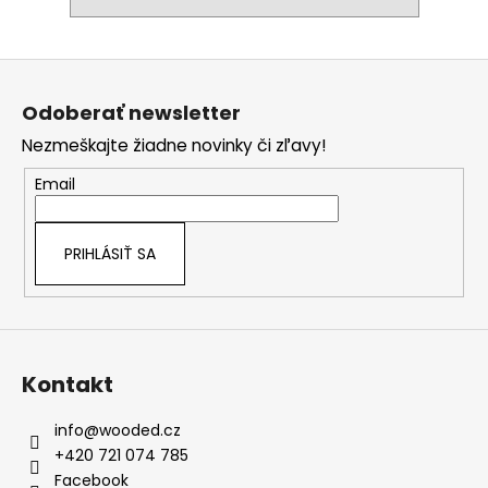
Z
á
Odoberať newsletter
p
Nezmeškajte žiadne novinky či zľavy!
ä
t
Email
i
e
PRIHLÁSIŤ SA
Kontakt
info
@
wooded.cz
+420 721 074 785
Facebook