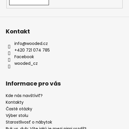
Kontakt
info
@
wooded.cz
+420 721 074 785
Facebook
wooded_cz
Informace pro vás
Kde nás navštíviť?
Kontakty
Časté otázky
Výber stolu
Starostlivosť o nábytok
Buk vs. dub: Víte jaký je mezi nimi rozdíl?