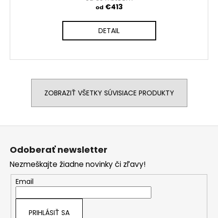
€413
od
DETAIL
ZOBRAZIŤ VŠETKY SÚVISIACE PRODUKTY
Z
á
Odoberať newsletter
p
Nezmeškajte žiadne novinky či zľavy!
ä
t
Email
i
e
PRIHLÁSIŤ SA