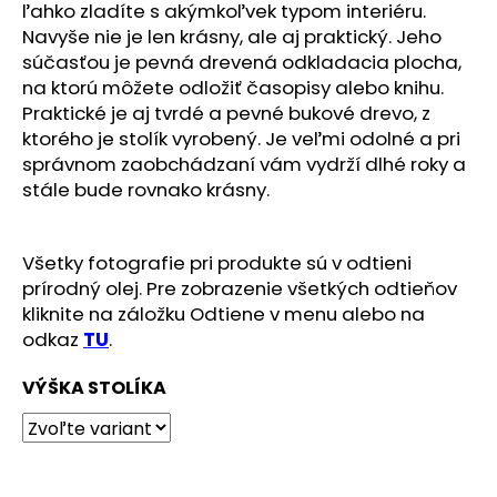
č
ľahko zladíte s akýmkoľvek typom interiéru.
a
Navyše nie je len krásny, ale aj praktický. Jeho
m
súčasťou je pevná drevená odkladacia plocha,
e
na ktorú môžete odložiť časopisy alebo knihu.
Praktické je aj tvrdé a pevné bukové drevo, z
ktorého je stolík vyrobený. Je veľmi odolné a pri
správnom zaobchádzaní vám vydrží dlhé roky a
stále bude rovnako krásny.
Všetky fotografie pri produkte sú v odtieni
prírodný olej. Pre zobrazenie všetkých odtieňov
kliknite na záložku Odtiene v menu alebo na
odkaz
TU
.
VÝŠKA STOLÍKA