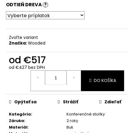
ODTIEŇ DREVA
?
Zvoľte variant
Značka:
Wooded
od
€517
od
€427
bez DPH
Jednotková
cena:
DO KOŠÍKA
Opýtať sa
Strážiť
Zdieľať
Kategória
:
Konferenčné stolíky
Záruka
:
2 roky
Materiál
:
Buk