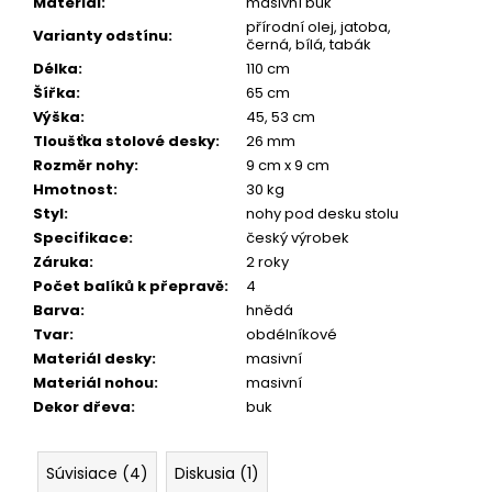
Materiál
:
masivní buk
přírodní olej, jatoba,
Varianty odstínu
:
černá, bílá, tabák
Délka
:
110 cm
Šířka
:
65 cm
Výška
:
45, 53 cm
Tloušťka stolové desky
:
26 mm
Rozměr nohy
:
9 cm x 9 cm
Hmotnost
:
30 kg
Styl
:
nohy pod desku stolu
Specifikace
:
český výrobek
Záruka
:
2 roky
Počet balíků k přepravě
:
4
Barva
:
hnědá
Tvar
:
obdélníkové
Materiál desky
:
masivní
Materiál nohou
:
masivní
Dekor dřeva
:
buk
Súvisiace (4)
Diskusia (1)