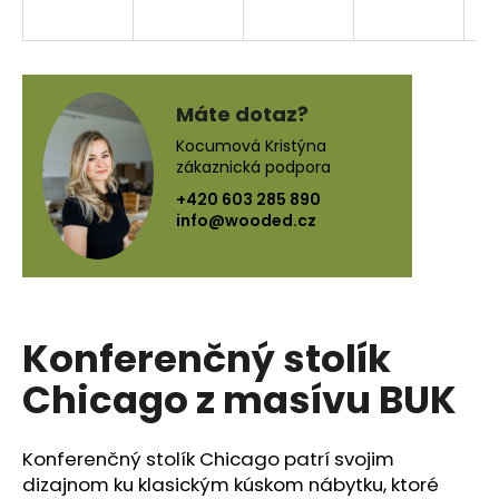
á
j
s
ť
Máte dotaz?
?
Kocumová Kristýna
zákaznická podpora
+420 603 285 890
info@wooded.cz
HĽADAŤ
Konferenčný stolík
O
d
Chicago z masívu BUK
p
o
r
Konferenčný stolík Chicago patrí svojim
ú
dizajnom ku klasickým kúskom nábytku, ktoré