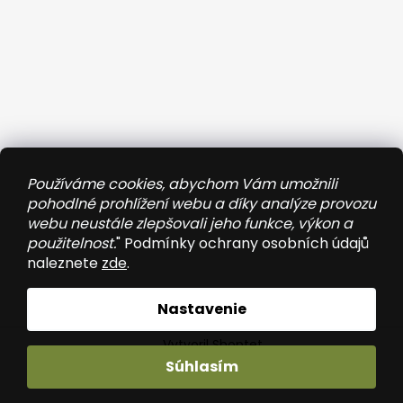
Používáme cookies, abychom Vám umožnili
pohodlné prohlížení webu a díky analýze provozu
webu neustále zlepšovali jeho funkce, výkon a
použitelnost.
" Podmínky ochrany osobních údajů
naleznete
zde
.
Sledovať na Instagrame
Nastavenie
Vytvoril Shoptet
Súhlasím
Copyright 2026
Wooded
. Všetky práva vyhradené.