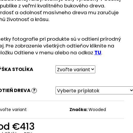
publike z veľmi kvalitného bukového dreva.
rdosť a odolnosť masívneho dreva mu zaručuje
hú životnosť a krásu.
etky fotografie pri produkte sú v odtieni prírodný
ej. Pre zobrazenie všetkých odtieňov kliknite na
ložku Odtiene v menu alebo na odkaz
TU
.
ÝŠKA STOLÍKA
DTIEŇ DREVA
?
voľte variant
Značka:
Wooded
od
€413