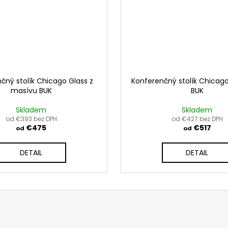
čný stolík Chicago Glass z
Konferenčný stolík Chicag
masívu BUK
BUK
Skladem
Skladem
od €393 bez DPH
od €427 bez DPH
€475
€517
od
od
DETAIL
DETAIL