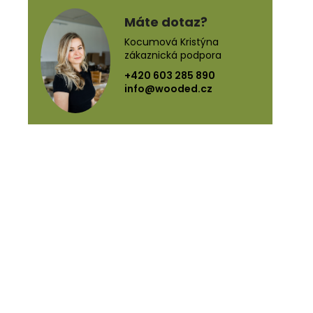
Máte dotaz?
Kocumová Kristýna
zákaznická podpora
+420 603 285 890
info@wooded.cz