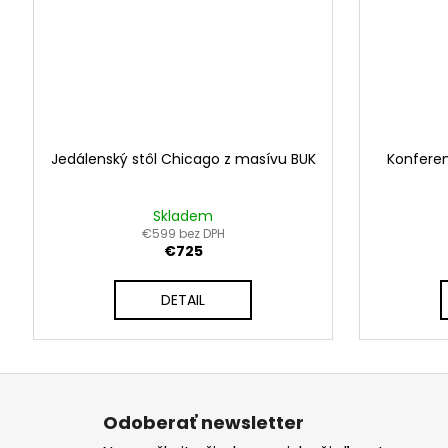
Jedálenský stôl Chicago z masívu BUK
Konferen
Skladem
€599 bez DPH
€725
DETAIL
Z
á
Odoberať newsletter
p