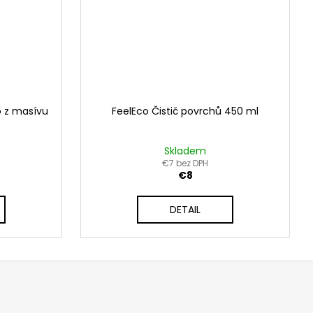
o z masívu
FeelEco Čistič povrchů 450 ml
Skladem
€7 bez DPH
€8
DETAIL