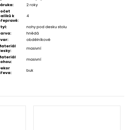
Záruka
:
2 roky
Počet
alíků k
4
přepravě
:
tyl
:
nohy pod desku stolu
Barva
:
hnědá
var
:
obdélníkové
ateriál
masivní
desky
:
ateriál
masivní
nohou
:
Dekor
buk
dřeva
: