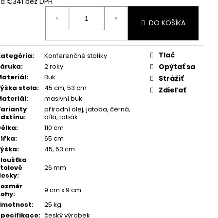
od
€341
bez DPH
ednotková
ena:
DO KOŠÍKA
Tlač
ategória
:
Konferenčné stolíky
Záruka
:
2 roky
Opýtať sa
ateriál
:
Buk
Strážiť
ýška stola
:
45 cm, 53 cm
Zdieľať
ateriál
:
masivní buk
arianty
přírodní olej, jatoba, černá,
dstínu
:
bílá, tabák
élka
:
110 cm
ířka
:
65 cm
Výška
:
45, 53 cm
loušťka
tolové
26 mm
desky
:
Rozměr
9 cm x 9 cm
nohy
:
Hmotnost
:
25 kg
pecifikace
:
český výrobek