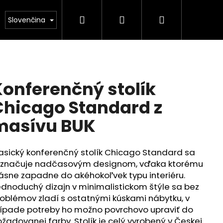
Hľadať
Prihlásenie
Nákupný
or
Zákazková výroba
Odstíny
Recenzie
Slovenčina
košík
onferenčný stolík
Chicago Standard z
masívu BUK
asický konferenčný stolík Chicago Standard sa
yznačuje nadčasovým designom, vďaka ktorému
ásne zapadne do akéhokoľvek typu interiéru.
dnoduchý dizajn v minimalistickom štýle sa bez
oblémov zladí s ostatnými kúskami nábytku, v
ípade potreby ho možno povrchovo upraviť do
žadovanej farby. Stolík je celý vyrobený v Českej