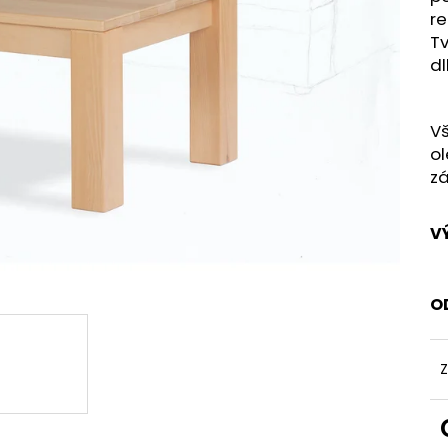
re
Tv
dl
Vš
ol
zá
V
O
Z