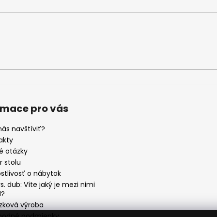
rmace pro vás
nás navštíviť?
akty
é otázky
 stolu
stlivosť o nábytok
s. dub: Víte jaký je mezi nimi
l?
zková výroba
odné podmienky