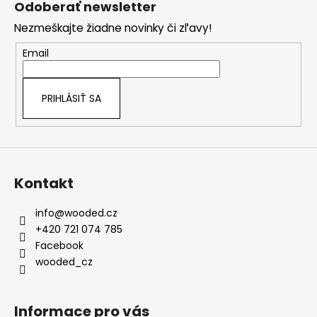
Odoberať newsletter
p
Nezmeškajte žiadne novinky či zľavy!
ä
t
Email
i
e
PRIHLÁSIŤ SA
Kontakt
info
@
wooded.cz
+420 721 074 785
Facebook
wooded_cz
Informace pro vás