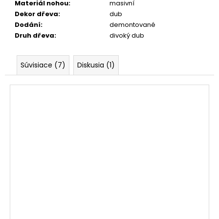
Materiál nohou
:
masivní
Dekor dřeva
:
dub
Dodání
:
demontované
Druh dřeva
:
divoký dub
Súvisiace (7)
Diskusia (1)