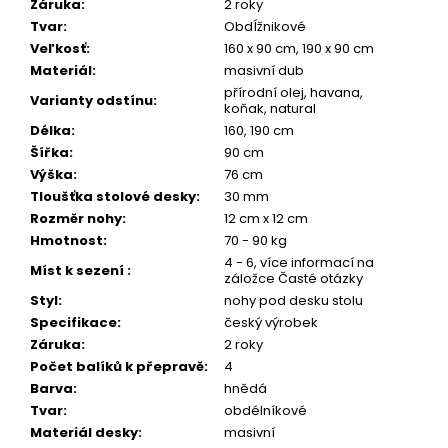
Záruka
:
2 roky
Tvar
:
Obdĺžnikové
Veľkosť
:
160 x 90 cm, 190 x 90 cm
Materiál
:
masivní dub
přírodní olej, havana,
Varianty odstínu
:
koňak, natural
Délka
:
160, 190 cm
Šířka
:
90 cm
Výška
:
76 cm
Tloušťka stolové desky
:
30 mm
Rozměr nohy
:
12 cm x 12 cm
Hmotnost
:
70 - 90 kg
4 - 6, více informací na
Míst k sezení
:
záložce Časté otázky
Styl
:
nohy pod desku stolu
Specifikace
:
český výrobek
Záruka
:
2 roky
Počet balíků k přepravě
:
4
Barva
:
hnědá
Tvar
:
obdélníkové
Materiál desky
:
masivní