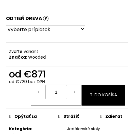
ODTIEŇ DREVA
?
Zvoľte variant
Značka:
Wooded
od
€871
od
€720
bez DPH
Jednotková
cena:
DO KOŠÍKA
Opýtať sa
Strážiť
Zdieľať
Kategória
:
Jedálenské stoly