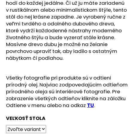
č
hodí do každej jedálne. Či už ju máte zariadenú
a
v rustikálnom alebo minimalistickom štýle, tento
m
stôl do nej krásne zapadne. Je vyrobený ručne z
e
veľmi tvrdého a odolného dubového dreva,
ktoré vydrží každodenné nástrahy moderného
životného štýlu a bude vyzerať stále krásne.
Masívne drevo dubu je možné na želanie
povrchovo upraviť tak, aby ladilo s ostatným
nábytkom či podlahou.
Všetky fotografie pri produkte sú v odtieni
prírodný olej. Najviac zodpovedajúcim odtieňom
prírodného oleja sú interiérové fotografie. Pre
zobrazenie všetkých odtieňov kliknite na záložku
Odtiene v menu alebo na odkaz
TU
.
VEĽKOSŤ STOLA