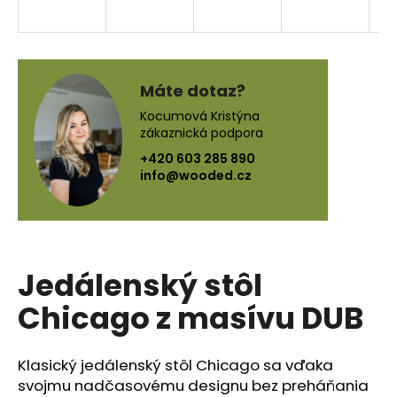
á
j
s
ť
Máte dotaz?
?
Kocumová Kristýna
zákaznická podpora
+420 603 285 890
info@wooded.cz
HĽADAŤ
Jedálenský stôl
O
d
Chicago z masívu DUB
p
o
r
Klasický jedálenský stôl Chicago sa vďaka
ú
svojmu nadčasovému designu bez preháňania