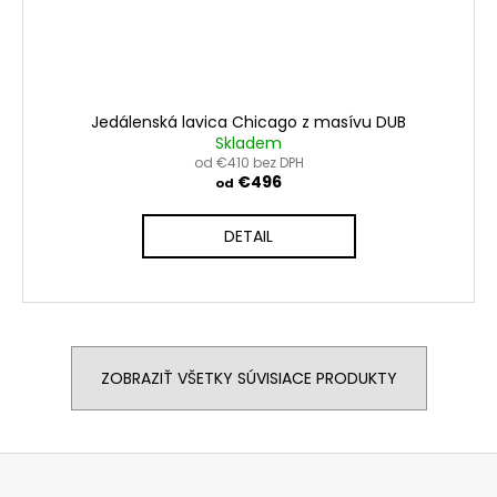
Jedálenská lavica Chicago z masívu DUB
Skladem
od €410 bez DPH
€496
od
DETAIL
ZOBRAZIŤ VŠETKY SÚVISIACE PRODUKTY
Z
á