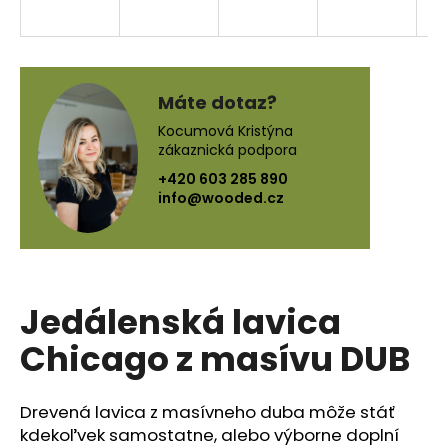
á
j
s
ť
Máte dotaz?
?
Kocumová Kristýna
zákaznická podpora
+420 603 285 890
info@wooded.cz
HĽADAŤ
Jedálenská lavica
O
d
Chicago z masívu DUB
p
o
r
Drevená lavica z masívneho duba môže stáť
ú
kdekoľvek samostatne, alebo výborne doplní