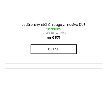
Jedálenský stôl Chicago z masívu DUB
Skladem
od €720 bez DPH
€871
od
DETAIL