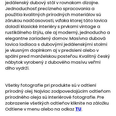
č
jedálenský dubový stôl v rovnakom dizajne.
a
Jednoduchosť precízneho spracovania a
m
použitia kvalitných prírodných materiálov sú
e
zárukou nadčasovosti, vďaka ktorej táto lavica
doladí klasické interiéry s prvkami vintage a
rustikálneho štýlu, ale aj moderný, jednoducho a
elegantne zariadený domov. Masívna dubová
lavica ladiaca s dubovými jedálenskými stolmi
je vkusným doplnkom aj v predsieni alebo v
spálni pred manželskou posteľou. Kvalitný český
nábytok vyrobený z dubového masívu veľmi
dlho vydrží.
Všetky fotografie pri produkte sú v odtieni
prírodný olej. Najviac zodpovedajúcim odtieňom
prírodného oleja sú interiérové fotografie. Pre
zobrazenie všetkých odtieňov kliknite na záložku
Odtiene v menu alebo na odkaz
TU
.