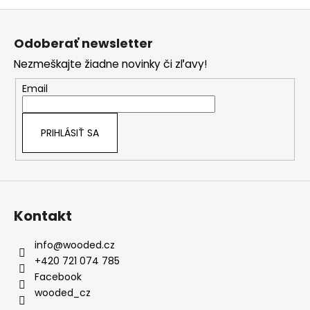
Z
á
Odoberať newsletter
p
Nezmeškajte žiadne novinky či zľavy!
ä
t
Email
i
e
PRIHLÁSIŤ SA
Kontakt
info
@
wooded.cz
+420 721 074 785
Facebook
wooded_cz