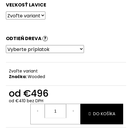
VEĽKOSŤ LAVICE
ODTIEŇ DREVA
?
Zvoľte variant
Značka:
Wooded
od
€496
od
€410
bez DPH
Jednotková
cena:
DO KOŠÍKA