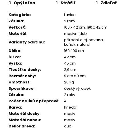
Opýtať sa
Strážiť
Zdieľať
Kategória
:
Lavice
Záruka
:
2 roky
Veľkosť
:
160 x 42 cm, 190 x 42 cm
Materiál
:
masivní dub
přírodní olej, havana,
Varianty odstínu
:
koňak, natural
Délka
:
160, 190 cm
Šířka
:
42 cm
Výška
:
45 cm
Tloušťka desky
:
2,6 cm
Rozměr nohy
:
9 cm x 9 cm
Hmotnost
:
20 kg
Specifikace
:
český výrobek
Záruka
:
2 roky
Počet balíků k přepravě
:
4
Barva
:
hnědá
Materiál desky
:
masiv
Materiál nohou
:
masiv
Dekor dřeva
:
dub