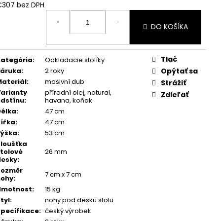
€307
bez DPH
ednotková
ena:
DO KOŠÍKA
Tlač
ategória
:
Odkladacie stolíky
Záruka
:
2 roky
Opýtať sa
ateriál
:
masivní dub
Strážiť
arianty
přírodní olej, natural,
Zdieľať
dstínu
:
havana, koňak
élka
:
47 cm
ířka
:
47 cm
Výška
:
53 cm
loušťka
tolové
26 mm
desky
:
Rozměr
7 cm x 7 cm
nohy
:
Hmotnost
:
15 kg
tyl
:
nohy pod desku stolu
pecifikace
:
český výrobek