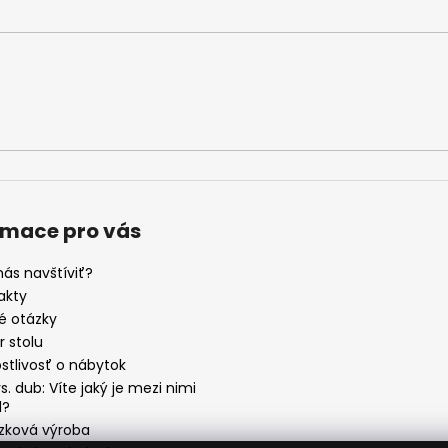
rmace pro vás
nás navštíviť?
akty
é otázky
 stolu
stlivosť o nábytok
s. dub: Víte jaký je mezi nimi
l?
zková výroba