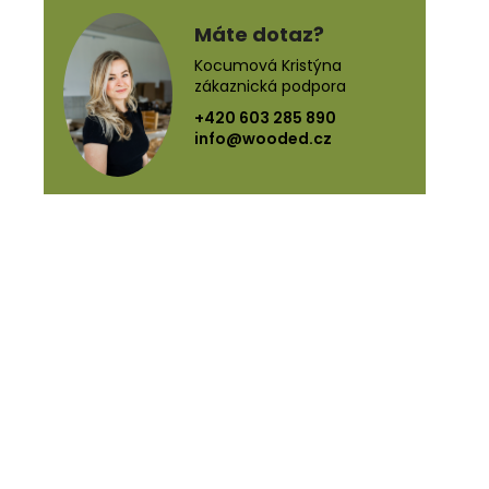
Máte dotaz?
Kocumová Kristýna
zákaznická podpora
+420 603 285 890
info@wooded.cz