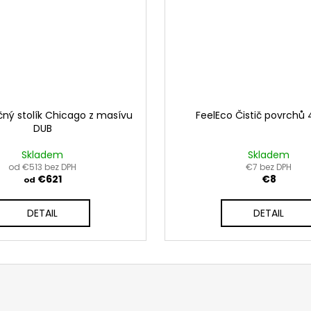
ný stolík Chicago z masívu
FeelEco Čistič povrchů
DUB
Skladem
Skladem
od €513 bez DPH
€7 bez DPH
€621
€8
od
DETAIL
DETAIL