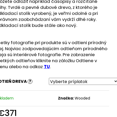
žete odložiť napríklad časopisy a rozčítané
ihy. Tvrdé a pevné dubové drevo, z ktorého je
kladací stolík vyrobený, je veľmi odolné a pri
rávnom zaobchádzaní vám vydrží dlhé roky.
kladací stolík bude stále ako nový.
etky fotografie pri produkte sú v odtieni prírodný
ej. Najviac zodpovedajúcim odtieňom prírodného
eja sú interiérové fotografie. Pre zobrazenie
etkých odtieňov kliknite na záložku Odtiene v
enu alebo na odkaz
TU
.
DTIEŇ DREVA
?
Skladem
Značka:
Wooded
€371