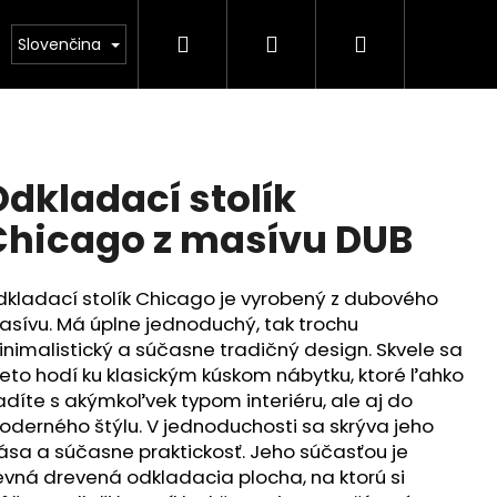
Hľadať
Prihlásenie
Nákupný
or
Zákazková výroba
Odstíny
Recenzie
Slovenčina
košík
dkladací stolík
Chicago z masívu DUB
kladací stolík Chicago je vyrobený z dubového
sívu. Má úplne jednoduchý, tak trochu
nimalistický a súčasne tradičný design. Skvele sa
eto hodí ku klasickým kúskom nábytku, ktoré ľahko
adíte s akýmkoľvek typom interiéru, ale aj do
derného štýlu. V jednoduchosti sa skrýva jeho
ása a súčasne praktickosť. Jeho súčasťou je
vná drevená odkladacia plocha, na ktorú si