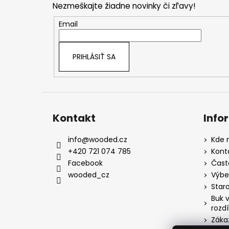
Nezmeškajte žiadne novinky či zľavy!
ä
t
Email
i
e
PRIHLÁSIŤ SA
Kontakt
Info
info
@
wooded.cz
Kde 
+420 721 074 785
Kont
Facebook
Čast
wooded_cz
Výber
Staro
Buk v
rozdí
Záka