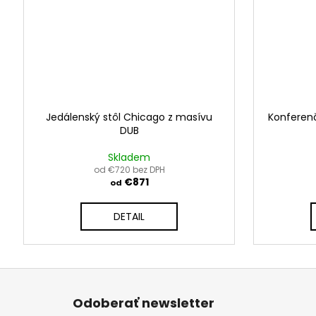
Jedálenský stôl Chicago z masívu
Konferenč
DUB
Skladem
od €720 bez DPH
€871
od
DETAIL
Z
á
Odoberať newsletter
p