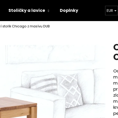
Stoličky a lavice
Doplnky
Konfigurát
EUR
 stolík Chicago z masívu DUB
Čo potrebujete nájsť?
O
HĽADAŤ
Od
Odporúčame
ma
mi
pr
zl
mo
kr
pe