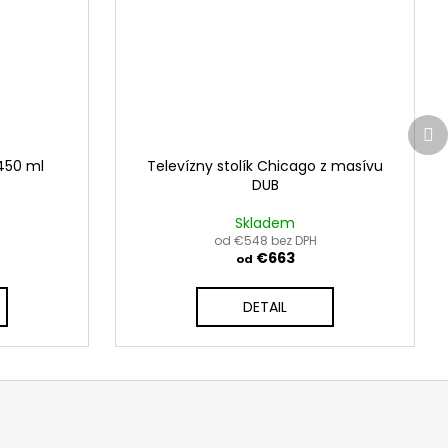
Ďa
pr
 450 ml
Televízny stolík Chicago z masívu
DUB
Skladem
od €548 bez DPH
€663
od
DETAIL