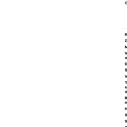
J
c
K
M
V
o
D
Š
T
s
S
S