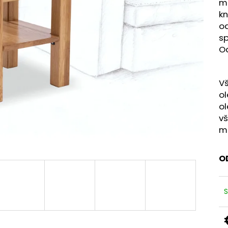
mô
kn
od
sp
Od
Vš
ol
ol
vš
m
O