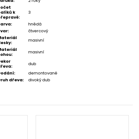
Záruka
:
2 roky
Počet
alíků k
3
přepravě
:
Barva
:
hnědá
var
:
čtvercový
ateriál
masivní
desky
:
ateriál
masivní
nohou
:
Dekor
dub
dřeva
:
Dodání
:
demontované
ruh dřeva
:
divoký dub