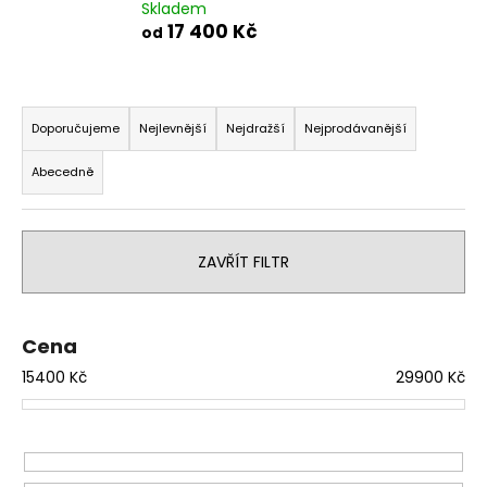
č
Skladem
u
17 400 Kč
od
j
e
m
Ř
e
a
Doporučujeme
Nejlevnější
Nejdražší
Nejprodávanější
z
Abecedně
e
n
í
ZAVŘÍT FILTR
p
r
o
Cena
d
15400
Kč
29900
Kč
u
k
t
ů