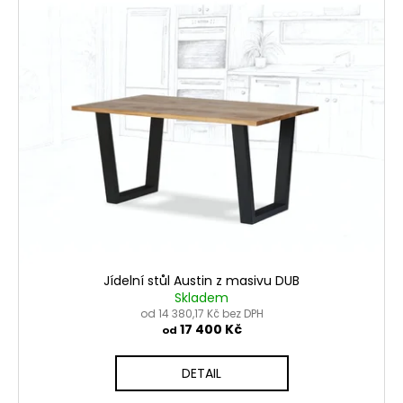
ý
p
i
s
p
r
o
d
u
k
t
ů
Jídelní stůl Austin z masivu DUB
Skladem
od 14 380,17 Kč bez DPH
17 400 Kč
od
DETAIL