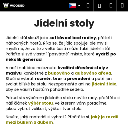
K
Přejít
Hledat
Náku
M
Přihlášen
na
o
obsah
Zpět
Zpět
košík
š
Jídelní stoly
í
C
k
o
Jídelní stůl slouží jako
setkávací bod rodiny
, přátel i
náhodných hostů. Říká se, že jídlo spojuje, ale my si
p
myslíme, že za to z velké části může také jídelní stůl.
o
Pořiďte si své vlastní "posvátné" místo, které
vydrží po
t
několik generací
.
ř
V naší nabídce naleznete
kvalitní dřevěné stoly z
masivu
, konkrétně z
bukového
a
dubového
dřeva
.
e
Stačí si vybrat
rozměr
,
tvar
a
provedení
a poté jen
b
svolat blízké ke stolu. Nezapomeňte ani na
jídelní židle
,
u
aby se vašim hostům pohodlně sedělo.
j
Pokud si s výběrem jídelního stolu nevíte rady, přečtěte si
náš článek
Výběr stolu
, ve kterém vám poradíme,
e
j
akou vybrat velikost, výšku i tvar stolu.
t
Nevíte, jaký materiál si vybrat? Přečtěte si,
jaký je rozdíl
e
mezi bukem a dubem
.
n