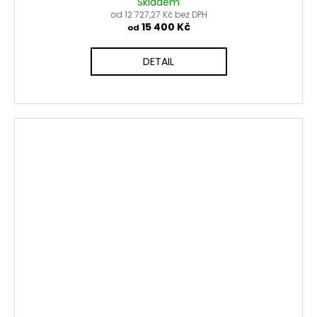
Skladem
od 12 727,27 Kč bez DPH
15 400 Kč
od
DETAIL