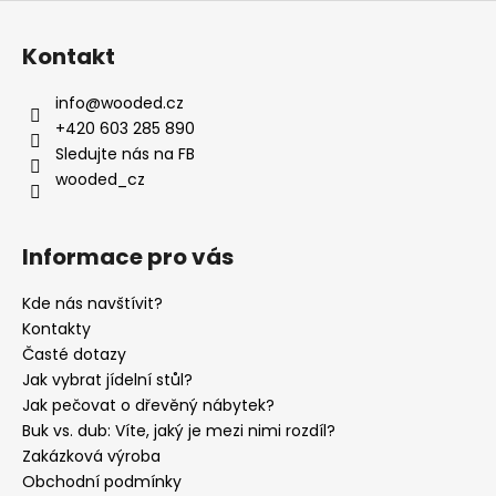
p
i
s
Kontakt
u
info
@
wooded.cz
+420 603 285 890
Sledujte nás na FB
wooded_cz
Informace pro vás
Kde nás navštívit?
Kontakty
Časté dotazy
Jak vybrat jídelní stůl?
Jak pečovat o dřevěný nábytek?
Buk vs. dub: Víte, jaký je mezi nimi rozdíl?
Zakázková výroba
Obchodní podmínky