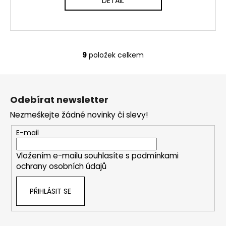
DETAIL
9
položek celkem
O
v
Z
l
á
á
Odebírat newsletter
d
p
a
Nezmeškejte žádné novinky či slevy!
a
c
t
E-mail
í
í
p
Vložením e-mailu souhlasíte s
podmínkami
r
ochrany osobních údajů
v
k
PŘIHLÁSIT SE
y
v
ý