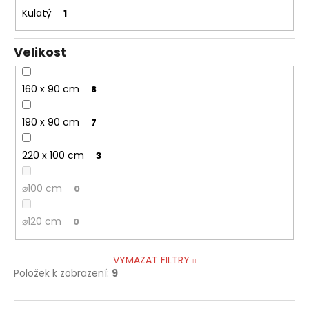
Kulatý
1
Velikost
160 x 90 cm
8
190 x 90 cm
7
220 x 100 cm
3
⌀100 cm
0
⌀120 cm
0
VYMAZAT FILTRY
Položek k zobrazení:
9
V