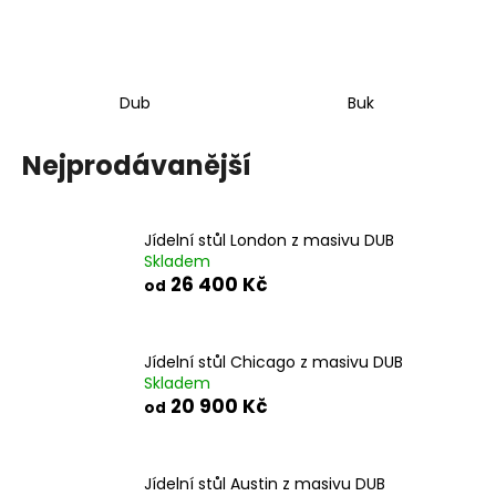
a
j
í
Dub
Buk
t
?
Nejprodávanější
Jídelní stůl London z masivu DUB
HLEDAT
Skladem
26 400 Kč
od
D
Jídelní stůl Chicago z masivu DUB
o
Skladem
p
20 900 Kč
od
o
r
u
Jídelní stůl Austin z masivu DUB