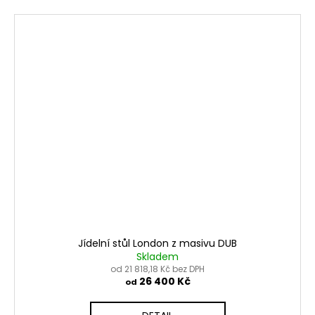
Jídelní stůl London z masivu DUB
Skladem
od 21 818,18 Kč bez DPH
26 400 Kč
od