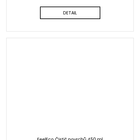
DETAIL
FeelEco Čistič povrchů 450 ml