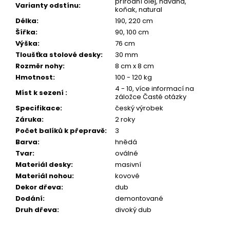
přírodní olej, havana,
Varianty odstínu
:
koňak, natural
Délka
:
190, 220 cm
Šířka
:
90, 100 cm
Výška
:
76 cm
Tloušťka stolové desky
:
30 mm
Rozměr nohy
:
8 cm x 8 cm
Hmotnost
:
100 - 120 kg
4 - 10, více informací na
Míst k sezení
:
záložce Časté otázky
Specifikace
:
český výrobek
Záruka
:
2 roky
Počet balíků k přepravě
:
3
Barva
:
hnědá
Tvar
:
oválné
Materiál desky
:
masivní
Materiál nohou
:
kovové
Dekor dřeva
:
dub
Dodání
:
demontované
Druh dřeva
:
divoký dub