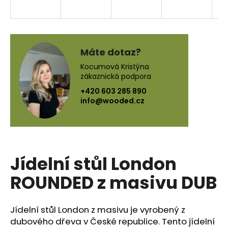
a
j
í
t
Máte dotaz?
?
Kocumová Kristýna
zákaznická podpora
+420 603 285 890
info@wooded.cz
HLEDAT
Jídelní stůl London
D
o
ROUNDED z masivu DUB
p
o
r
Jídelní stůl London z masivu je vyrobený z
u
dubového dřeva v České republice. Tento jídelní