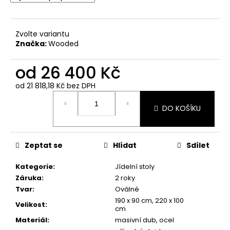
Zvolte variantu
Značka:
Wooded
od
26 400 Kč
od
21 818,18 Kč
bez DPH
Měrná
cena:
DO KOŠÍKU
Zeptat se
Hlídat
Sdílet
Kategorie
:
Jídelní stoly
Záruka
:
2 roky
Tvar
:
Oválné
190 x 90 cm, 220 x 100
Velikost
:
cm
Materiál
:
masivní dub, ocel