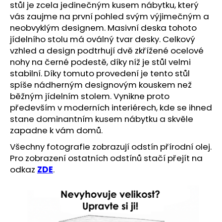
č
stůl je zcela jedinečným kusem nábytku, který
u
vás zaujme na první pohled svým výjimečným a
j
neobvyklým designem. Masivní deska tohoto
e
jídelního stolu má oválný tvar desky. Celkový
m
vzhled a design podtrhují dvě zkřížené ocelové
e
nohy na černé podestě, díky níž je stůl velmi
stabilní. Díky tomuto provedení je tento stůl
spíše nádherným designovým kouskem než
běžným jídelním stolem. Vynikne proto
především v moderních interiérech, kde se ihned
stane dominantním kusem nábytku a skvěle
zapadne k vám domů.
Všechny fotografie zobrazují odstín přírodní olej.
Pro zobrazení ostatních odstínů stačí přejít na
odkaz
ZDE
.