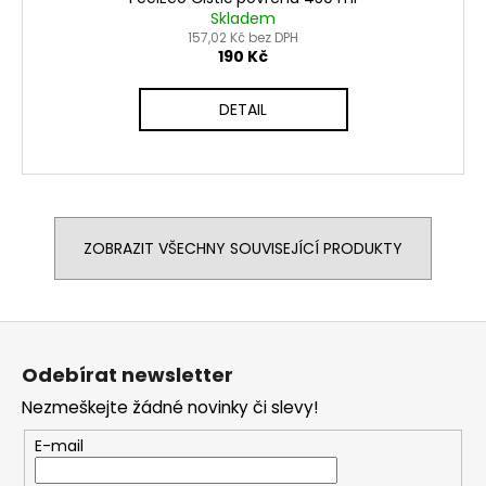
Skladem
157,02 Kč bez DPH
190 Kč
DETAIL
ZOBRAZIT VŠECHNY SOUVISEJÍCÍ PRODUKTY
Z
á
Odebírat newsletter
p
Nezmeškejte žádné novinky či slevy!
a
t
E-mail
í