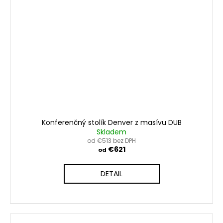
Konferenčný stolík Denver z masívu DUB
Skladem
od €513 bez DPH
€621
od
DETAIL