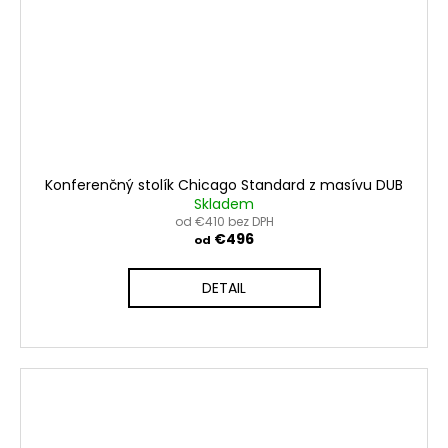
Konferenčný stolík Chicago Standard z masívu DUB
Skladem
od €410 bez DPH
€496
od
DETAIL