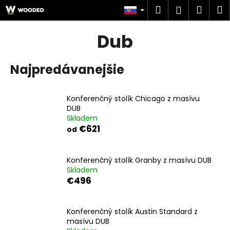
K
Prejsť
Hľadať
Náku
M
Prihlásen
na
o
obsah
Späť
Späť
košík
š
Dub
í
Č
k
Najpredávanejšie
o
p
o
Konferenčný stolík Chicago z masívu
t
DUB
Skladem
r
€621
od
e
b
u
Konferenčný stolík Granby z masívu DUB
Skladem
j
€496
e
t
Konferenčný stolík Austin Standard z
e
masívu DUB
n