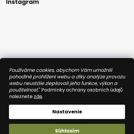
Instagram
Používáme cookies, abychom Vám umožnili
pohodlné prohlížení webu a díky analýze provozu
webu neustále zlepšovali jeho funkce, výkon a
použitelnost.
" Podmínky ochrany osobních údajů
naleznete
zde
.
Sledovať na Instagrame
Nastavenie
Vytvoril Shoptet
Súhlasím
Copyright 2026
Wooded
. Všetky práva vyhradené.