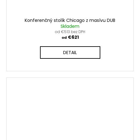
Konferenčný stolík Chicago z masívu DUB
Skladem
od €513 bez DPH
€621
od
DETAIL