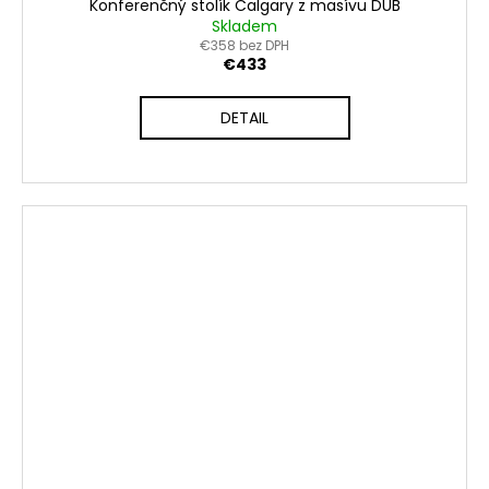
Konferenčný stolík Calgary z masívu DUB
Skladem
€358 bez DPH
€433
DETAIL