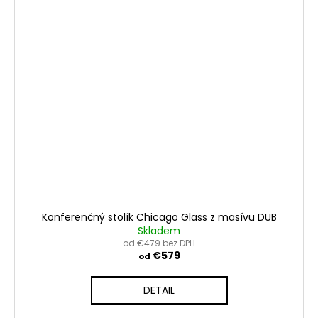
Konferenčný stolík Chicago Glass z masívu DUB
Skladem
od €479 bez DPH
€579
od
DETAIL