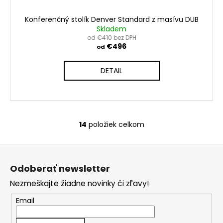
Konferenčný stolík Denver Standard z masívu DUB
Skladem
od €410 bez DPH
€496
od
DETAIL
14
položiek celkom
O
v
Z
l
á
á
Odoberať newsletter
d
p
a
Nezmeškajte žiadne novinky či zľavy!
ä
c
t
Email
i
i
e