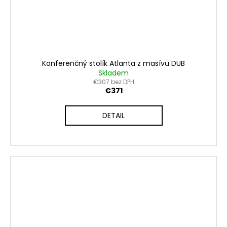
Konferenčný stolík Atlanta z masívu DUB
Skladem
€307 bez DPH
€371
DETAIL