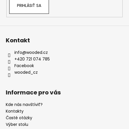
e
p
PRIHLÁSIŤ SA
r
v
k
y
v
Kontakt
ý
p
i
info
@
wooded.cz
s
+420 721 074 785
u
Facebook
wooded_cz
Informace pro vás
Kde nás navštíviť?
Kontakty
Časté otázky
Výber stolu