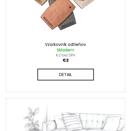
č
o
v
a
d
m
e
u
k
t
o
Vzorkovník odtieňov
v
Skladem
€2 bez DPH
€2
DETAIL